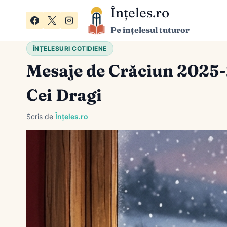
Skip
Înțeles.ro
to
Pe înțelesul tuturor
content
ÎNȚELESURI COTIDIENE
Mesaje de Crăciun 2025-
Cei Dragi
Scris de
Înțeles.ro