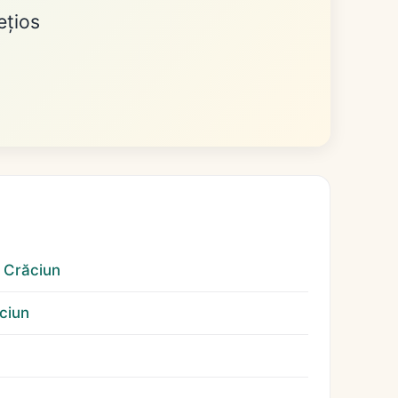
ețios
 Crăciun
ăciun