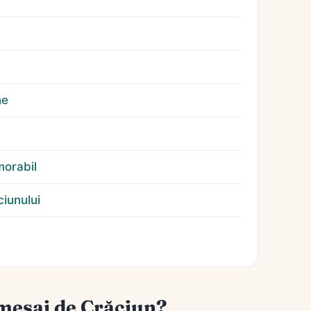
ne
morabil
ciunului
mesaj de Crăciun?