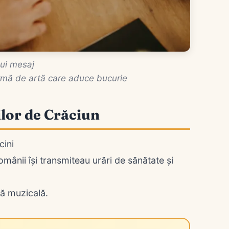
nui mesaj
ormă de artă care aduce bucurie
ilor de Crăciun
cini
românii își transmiteau urări de sănătate și
mă muzicală.