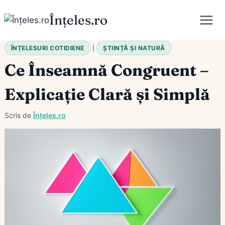
Skip
Înțeles.ro
to
content
ÎNȚELESURI COTIDIENE
|
ȘTIINȚĂ ȘI NATURĂ
Ce Înseamnă Congruent –
Explicație Clară și Simplă
Scris de
Înțeles.ro