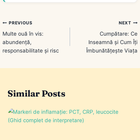
Navigare
PREVIOUS
NEXT
Multe ouă în vis:
Cumpătare: Ce
în
abundență,
Inseamnă și Cum Îți
articole
responsabilitate și risc
Îmbunătățește Viața
Similar Posts