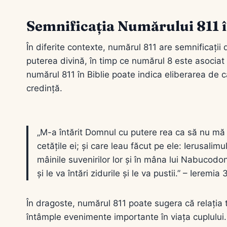
Semnificația Numărului 811 î
În diferite contexte, numărul 811 are semnificații 
puterea divină, în timp ce numărul 8 este asociat c
numărul 811 în Biblie poate indica eliberarea de ca
credință.
„M-a întărit Domnul cu putere rea ca să nu mă 
cetățile ei; și care leau făcut pe ele: Ierusalimul
mâinile suvenirilor lor și în mâna lui Nabucodo
și le va întări zidurile și le va pustii.” – Ieremia 
În dragoste, numărul 811 poate sugera că relația 
întâmple evenimente importante în viața cuplului. 