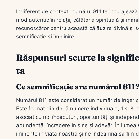
Indiferent de context, numărul 811 te încurajează s
mod autentic în relații, călătoria spirituală și man
recunoscător pentru această călăuzire divină și s-o
semnificație și împlinire.
Răspunsuri scurte la signifi
ta
Ce semnificație are numărul 811
Numărul 811 este considerat un număr de înger și 
Este format din două numere individuale, 1 și 8, c
asociat cu noi începuturi, oportunități și indepe
abundență, încredere în sine și adevăr. În lumea 
iminente în viața noastră și ne îndeamnă să fim d