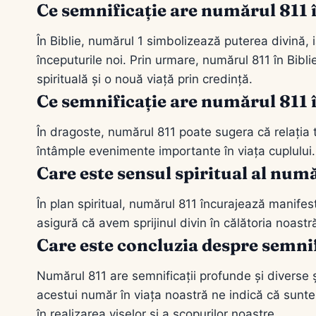
Ce semnificație are numărul 811 î
În Biblie, numărul 1 simbolizează puterea divină, 
începuturile noi. Prin urmare, numărul 811 în Bibli
spirituală și o nouă viață prin credință.
Ce semnificație are numărul 811 
În dragoste, numărul 811 poate sugera că relația 
întâmple evenimente importante în viața cuplului.
Care este sensul spiritual al num
În plan spiritual, numărul 811 încurajează manifest
asigură că avem sprijinul divin în călătoria noastr
Care este concluzia despre semni
Numărul 811 are semnificații profunde și diverse 
acestui număr în viața noastră ne indică că sunte
în realizarea viselor și a scopurilor noastre.