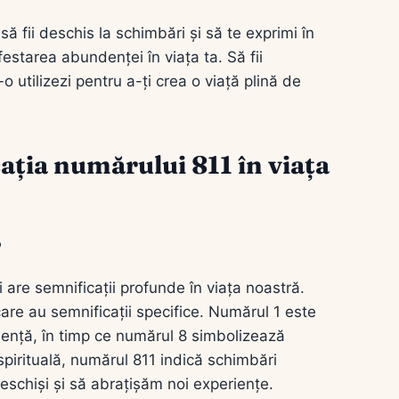
ă fii deschis la schimbări și să te exprimi în
ifestarea abundenței în viața ta. Să fii
 utilizezi pentru a-ți crea o viață plină de
cația numărului 811 în viața
?
are semnificații profunde în viața noastră.
are au semnificații specifice. Numărul 1 este
ndență, în timp ce numărul 8 simbolizează
spirituală, numărul 811 indică schimbări
eschiși și să abrațișăm noi experiențe.