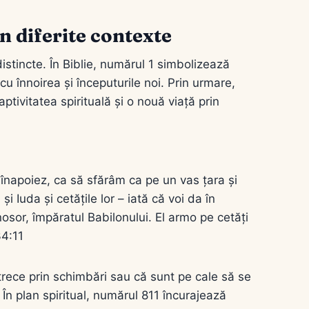
n diferite contexte
distincte. În Biblie, numărul 1 simbolizează
u înnoirea și începuturile noi. Prin urmare,
ptivitatea spirituală și o nouă viață prin
înapoiez, ca să sfărâm ca pe un vas țara și
 și Iuda și cetățile lor – iată că voi da în
nosor, împăratul Babilonului. El armo pe cetăți
34:11
trece prin schimbări sau că sunt pe cale să se
În plan spiritual, numărul 811 încurajează