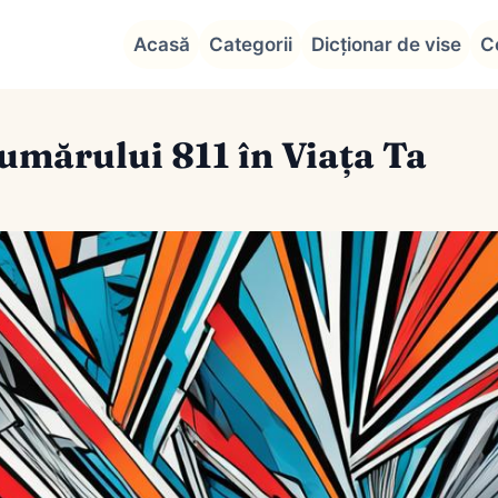
Acasă
Categorii
Dicționar de vise
C
umărului 811 în Viața Ta