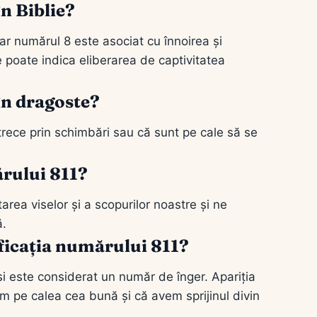
n Biblie?
iar numărul 8 este asociat cu înnoirea și
e poate indica eliberarea de captivitatea
în dragoste?
trece prin schimbări sau că sunt pe cale să se
ărului 811?
area viselor și a scopurilor noastre și ne
ă.
ficația numărului 811?
și este considerat un număr de înger. Apariția
m pe calea cea bună și că avem sprijinul divin