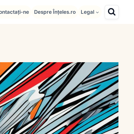
ontactați-ne
Despre Înțeles.ro
Legal