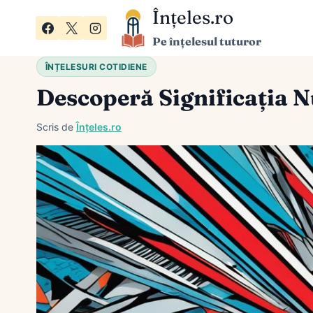
Skip
Înțeles.ro
to
Pe înțelesul tuturor
content
ÎNȚELESURI COTIDIENE
Descoperă Significația N
Scris de
Înțeles.ro