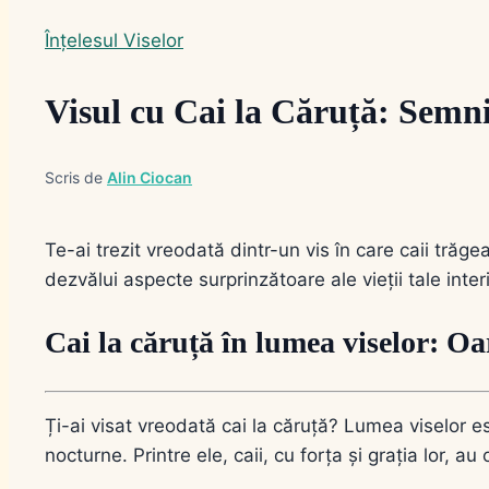
Înțelesul Viselor
Visul cu Cai la Căruță: Semnif
Scris de
Alin Ciocan
Te-ai trezit vreodată dintr-un vis în care caii trăg
dezvălui aspecte surprinzătoare ale vieții tale int
Cai la căruță în lumea viselor: Oa
Ți-ai visat vreodată cai la căruță? Lumea viselor es
nocturne. Printre ele, caii, cu forța și grația lor, 