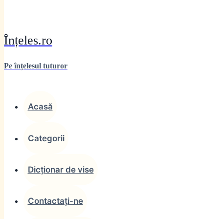
Înțeles.ro
Pe înțelesul tuturor
Acasă
Categorii
Dicționar de vise
Contactați-ne