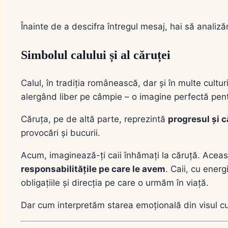
Înainte de a descifra întregul mesaj, hai să analiz
Simbolul calului și al căruței
Calul, în tradiția românească, dar și în multe cultur
alergând liber pe câmpie – o imagine perfectă pentru
Căruța, pe de altă parte, reprezintă
progresul și că
provocări și bucurii.
Acum, imaginează-ți caii înhămați la căruță. Acea
responsabilitățile pe care le avem
. Caii, cu energ
obligațiile și direcția pe care o urmăm în viață.
Dar cum interpretăm starea emoțională din visul cu 