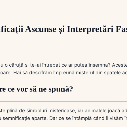
icații Ascunse și Interpretări Fa
eau o căruță și te-ai întrebat ce ar putea însemna? Acest
erioare. Hai să descifrăm împreună misterul din spatele ac
re ce vor să ne spună?
te plină de simboluri misterioase, iar animalele joacă ad
au o semnificație aparte. Dar ce se întâmplă când îi visăm 