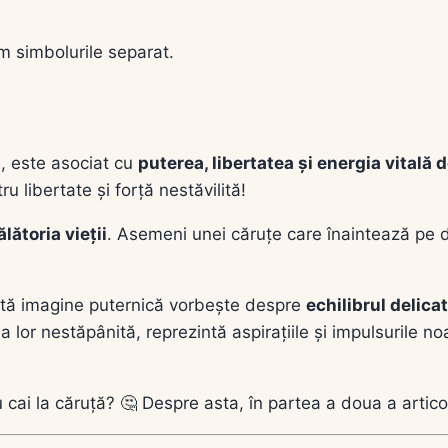
ăm simbolurile separat.
i, este asociat cu
puterea, libertatea și energia vitală
 libertate și forță nestăvilită!
lătoria vieții
. Asemeni unei căruțe care înaintează pe d
stă imagine puternică vorbește despre
echilibrul delica
ia lor nestăpânită, reprezintă aspirațiile și impulsurile 
cai la căruță? 🤔 Despre asta, în partea a doua a articol