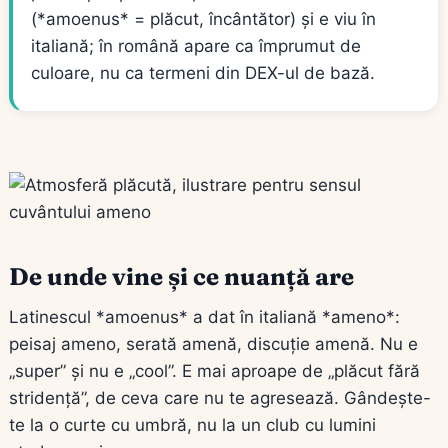
(*amoenus* = plăcut, încântător) și e viu în
italiană; în română apare ca împrumut de
culoare, nu ca termeni din DEX-ul de bază.
De unde vine și ce nuanță are
Latinescul *amoenus* a dat în italiană *ameno*:
peisaj ameno, serată amenă, discuție amenă. Nu e
„super” și nu e „cool”. E mai aproape de „plăcut fără
stridență”, de ceva care nu te agresează. Gândește-
te la o curte cu umbră, nu la un club cu lumini