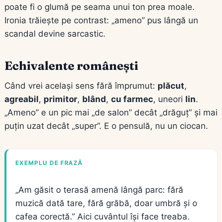
poate fi o glumă pe seama unui ton prea moale.
Ironia trăiește pe contrast: „ameno” pus lângă un
scandal devine sarcastic.
Echivalente românești
Când vrei același sens fără împrumut:
plăcut
,
agreabil
,
primitor
,
blând
,
cu farmec
, uneori
lin
.
„Ameno” e un pic mai „de salon” decât „drăguț” și mai
puțin uzat decât „super”. E o pensulă, nu un ciocan.
EXEMPLU DE FRAZĂ
„Am găsit o terasă amenă lângă parc: fără
muzică dată tare, fără grăbă, doar umbră și o
cafea corectă.” Aici cuvântul își face treaba.