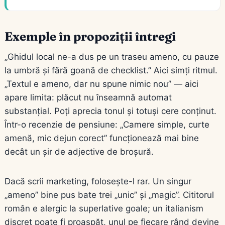
Exemple în propoziții întregi
„Ghidul local ne-a dus pe un traseu ameno, cu pauze
la umbră și fără goană de checklist.” Aici simți ritmul.
„Textul e ameno, dar nu spune nimic nou” — aici
apare limita: plăcut nu înseamnă automat
substanțial. Poți aprecia tonul și totuși cere conținut.
Într-o recenzie de pensiune: „Camere simple, curte
amenă, mic dejun corect” funcționează mai bine
decât un șir de adjective de broșură.
Dacă scrii marketing, folosește-l rar. Un singur
„ameno” bine pus bate trei „unic” și „magic”. Cititorul
român e alergic la superlative goale; un italianism
discret poate fi proaspăt, unul pe fiecare rând devine