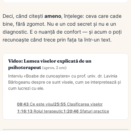
Deci, când citești
ameno
, înțelege: ceva care cade
bine, fără zgomot. Nu e un cod secret și nu e un
diagnostic. E o nuanță de confort — și acum o poți
recunoaște când trece prin fața ta într-un text.
Video: Lumea viselor explicată de un
psihoterapeut
(aprox. 2 ore)
Interviu «Boabe de cunoaștere» cu prof. univ. dr. Lavinia
Bârlogeanu despre ce sunt visele, cum se interpretează și
cum lucrezi cu ele.
08:43
Ce este visul
25:55
Clasificarea viselor
1:16:13
Rolul terapeutic
1:20:46
Sfaturi practice