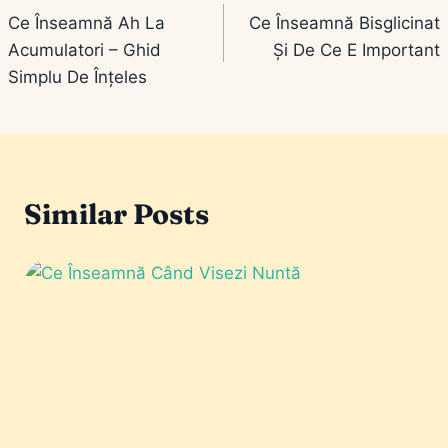
Ce Înseamnă Ah La
Ce Înseamnă Bisglicinat
în
Acumulatori – Ghid
Și De Ce E Important
articole
Simplu De Înțeles
Similar Posts