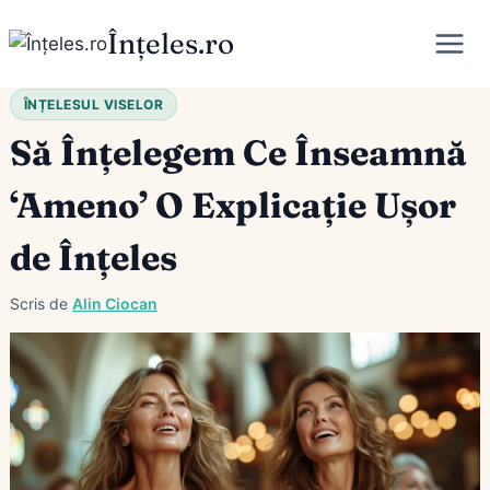
Skip
Înțeles.ro
to
content
ÎNȚELESUL VISELOR
Să Înțelegem Ce Înseamnă
‘Ameno’ O Explicație Ușor
de Înțeles
Scris de
Alin Ciocan