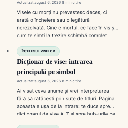
Actualizat:
august 6, 2026
8
Visele cu morți nu prevestesc deces, ci
arată o încheiere sau o legătură
nerezolvată. Cine e mortul, ce face în vis și
cum te simți la trezire schimbă complet
lectura.
ÎNȚELESUL VISELOR
Dicționar de vise: intrarea
principală pe simbol
Actualizat:
august 6, 2026
8
Ai visat ceva anume și vrei interpretarea
fără să rătăcești prin sute de titluri. Pagina
aceasta e ușa de la intrare: te duce spre
dicționarul de vise A-Z și spre hub-urile pe
familii de simboluri. Nu e un articol de „vis