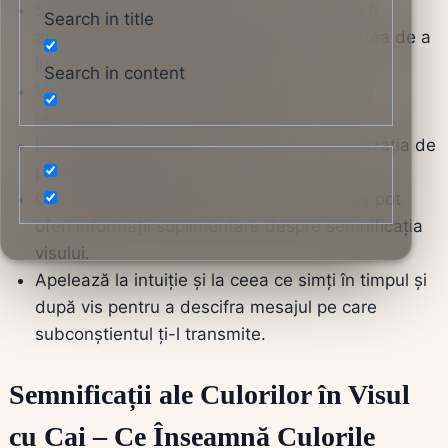
Semnificația visului cu un cal maro poate fi
Search in title
asociată cu puterea, controlul și necesitatea de a
lua decizii importante în viață.
Search in content
Vânzarea unui cal maro în vis poate indica
renunțarea la ceva important.
Pierderea unui cal maro poate sugera senzația de
pierdere a libertății.
Culorile și acțiunile asociate cu calul în vis pot
oferi informații suplimentare despre semnificația
visului.
Apelează la intuiție și la ceea ce simți în timpul și
după vis pentru a descifra mesajul pe care
subconștientul ți-l transmite.
Semnificații ale Culorilor în Visul
cu Cai – Ce Înseamnă Culorile