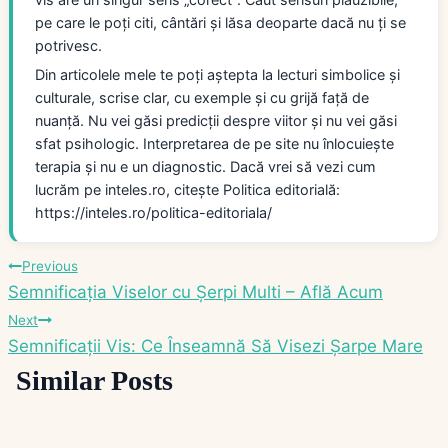
pe care le poți citi, cântări și lăsa deoparte dacă nu ți se
potrivesc.
Din articolele mele te poți aștepta la lecturi simbolice și
culturale, scrise clar, cu exemple și cu grijă față de
nuanță. Nu vei găsi predicții despre viitor și nu vei găsi
sfat psihologic. Interpretarea de pe site nu înlocuiește
terapia și nu e un diagnostic. Dacă vrei să vezi cum
lucrăm pe inteles.ro, citește Politica editorială:
https://inteles.ro/politica-editoriala/
Navigare
Previous
Semnificația Viselor cu Șerpi Multi – Află Acum
în
Next
Semnificații Vis: Ce Înseamnă Să Visezi Șarpe Mare
articole
Similar Posts