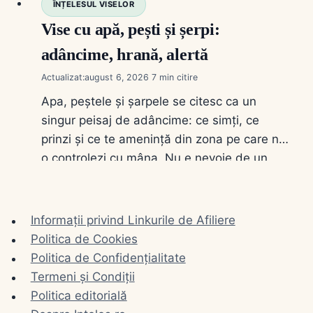
cu X”; e harta pe care o folosești când știi
ÎNȚELESUL VISELOR
simbolul, dar nu știi…
Vise cu apă, pești și șerpi:
adâncime, hrană, alertă
Actualizat:
august 6, 2026
7
Apa, peștele și șarpele se citesc ca un
singur peisaj de adâncime: ce simți, ce
prinzi și ce te amenință din zona pe care n-
o controlezi cu mâna. Nu e nevoie de un
dicționar ezoteric. E nevoie de stare
(limpede sau tulbure), de gest (bei, înoți,
prinzi, omori) și de distanță (în casă sau
Informații privind Linkurile de Afiliere
pe…
Politica de Cookies
Politica de Confidențialitate
Termeni și Condiții
Politica editorială