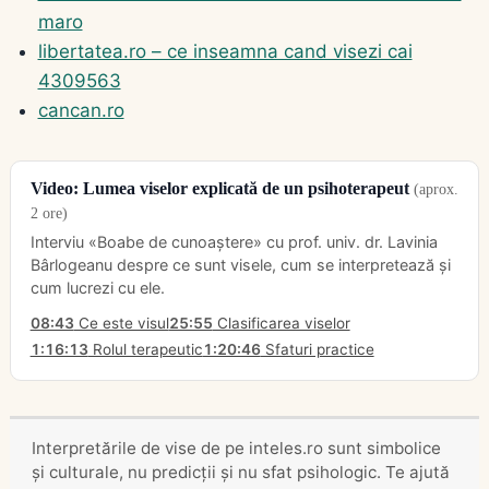
maro
libertatea.ro – ce inseamna cand visezi cai
4309563
cancan.ro
Video: Lumea viselor explicată de un psihoterapeut
(aprox.
2 ore)
Interviu «Boabe de cunoaștere» cu prof. univ. dr. Lavinia
Bârlogeanu despre ce sunt visele, cum se interpretează și
cum lucrezi cu ele.
08:43
Ce este visul
25:55
Clasificarea viselor
1:16:13
Rolul terapeutic
1:20:46
Sfaturi practice
Interpretările de vise de pe inteles.ro sunt simbolice
și culturale, nu predicții și nu sfat psihologic. Te ajută