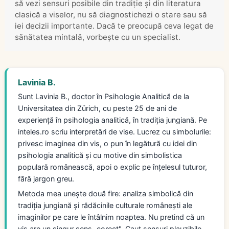
să vezi sensuri posibile din tradiție și din literatura
clasică a viselor, nu să diagnostichezi o stare sau să
iei decizii importante. Dacă te preocupă ceva legat de
sănătatea mintală, vorbește cu un specialist.
Lavinia B.
Sunt Lavinia B., doctor în Psihologie Analitică de la
Universitatea din Zürich, cu peste 25 de ani de
experiență în psihologia analitică, în tradiția jungiană. Pe
inteles.ro scriu interpretări de vise. Lucrez cu simbolurile:
privesc imaginea din vis, o pun în legătură cu idei din
psihologia analitică și cu motive din simbolistica
populară românească, apoi o explic pe înțelesul tuturor,
fără jargon greu.
Metoda mea unește două fire: analiza simbolică din
tradiția jungiană și rădăcinile culturale românești ale
imaginilor pe care le întâlnim noaptea. Nu pretind că un
vis are un singur sens „corect". Caut sensuri plauzibile,