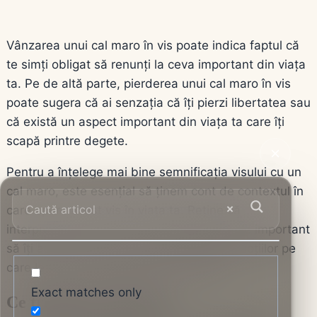
Vânzarea unui cal maro în vis poate indica faptul că
te simți obligat să renunți la ceva important din viața
ta. Pe de altă parte, pierderea unui cal maro în vis
poate sugera că ai senzația că îți pierzi libertatea sau
că există un aspect important din viața ta care îți
scapă printre degete.
Pentru a înțelege mai bine semnificația visului cu un
cal maro, este esențial să ținem cont de contextul în
care apare acest vis în viața ta. Reține că
interpretarea viselor este subiectivă și este important
să îți asculți intuiția și să acorzi atenție emoțiilor pe
care le resimți în timpul visului și după.
Exact matches only
Ce trebuie să ții minte: