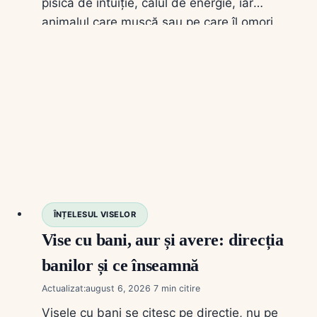
pisica de intuiție, calul de energie, iar
animalul care mușcă sau pe care îl omori
schimbă tot sensul.
ÎNȚELESUL VISELOR
Vise cu bani, aur și avere: direcția
banilor și ce înseamnă
Actualizat:
august 6, 2026
7
Visele cu bani se citesc pe direcție, nu pe