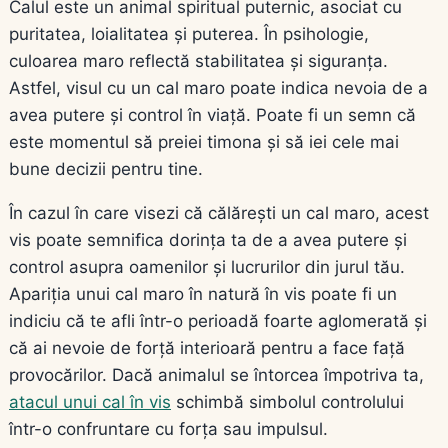
Calul este un animal spiritual puternic, asociat cu
puritatea, loialitatea și puterea. În psihologie,
culoarea maro reflectă stabilitatea și siguranța.
Astfel, visul cu un cal maro poate indica nevoia de a
avea putere și control în viață. Poate fi un semn că
este momentul să preiei timona și să iei cele mai
bune decizii pentru tine.
În cazul în care visezi că călărești un cal maro, acest
vis poate semnifica dorința ta de a avea putere și
control asupra oamenilor și lucrurilor din jurul tău.
Apariția unui cal maro în natură în vis poate fi un
indiciu că te afli într-o perioadă foarte aglomerată și
că ai nevoie de forță interioară pentru a face față
provocărilor. Dacă animalul se întorcea împotriva ta,
atacul unui cal în vis
schimbă simbolul controlului
într-o confruntare cu forța sau impulsul.