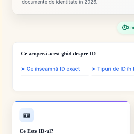
documente de identitate în 2026.
⏱️
3 m
Ce acoperă acest ghid despre ID
➤ Ce înseamnă ID exact
➤ Tipuri de ID în
🪪
Ce Este ID-ul?