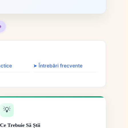
e
actice
➤ Întrebări frecvente
💡
Ce Trebuie Să Știi