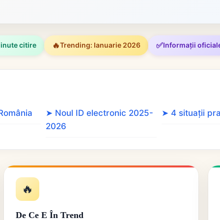
🔥
✅
inute citire
Trending: Ianuarie 2026
Informații oficial
 România
➤ Noul ID electronic 2025-
➤ 4 situații pr
2026
🔥
De Ce E În Trend