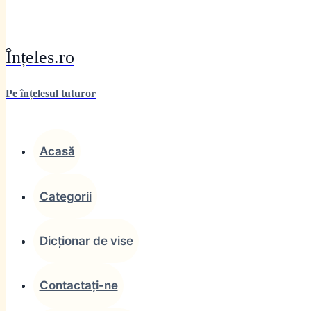
Înțeles.ro
Pe înțelesul tuturor
Acasă
Categorii
Dicționar de vise
Contactați-ne