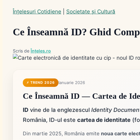
Înțelesuri Cotidiene
|
Societate și Cultură
Ce Înseamnă ID? Ghid Complet
Scris de
Înțeles.ro
Ianuarie 2026
⚡ TREND 2026
Ce Înseamnă ID — Cartea de Iden
ID
vine de la englezescul
Identity Documen
România, ID-ul este
cartea de identitate
(fo
Din martie 2025, România emite
noua carte elect