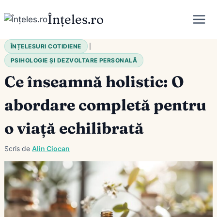
Skip
Înțeles.ro
to
content
ÎNȚELESURI COTIDIENE
|
PSIHOLOGIE ȘI DEZVOLTARE PERSONALĂ
Ce înseamnă holistic: O
abordare completă pentru
o viață echilibrată
Scris de
Alin Ciocan