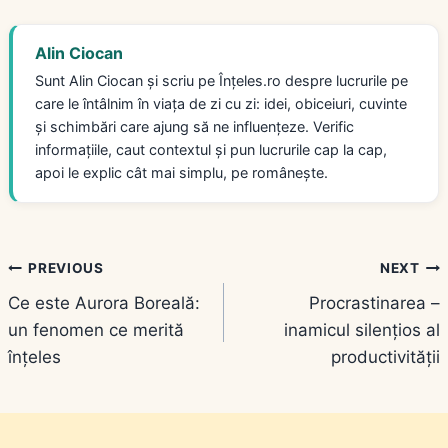
Alin Ciocan
Sunt Alin Ciocan și scriu pe Înțeles.ro despre lucrurile pe
care le întâlnim în viața de zi cu zi: idei, obiceiuri, cuvinte
și schimbări care ajung să ne influențeze. Verific
informațiile, caut contextul și pun lucrurile cap la cap,
apoi le explic cât mai simplu, pe românește.
Navigare
PREVIOUS
NEXT
Ce este Aurora Boreală:
Procrastinarea –
în
un fenomen ce merită
inamicul silențios al
articole
înțeles
productivității