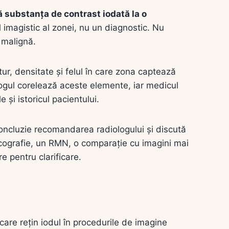
ă substanța de contrast iodată la o
magistic al zonei, nu un diagnostic. Nu
 malignă.
r, densitate și felul în care zona captează
ologul corelează aceste elemente, iar medicul
 și istoricul pacientului.
concluzie recomandarea radiologului și discută
ecografie, un RMN, o comparație cu imagini mai
e pentru clarificare.
care rețin iodul în procedurile de imagine