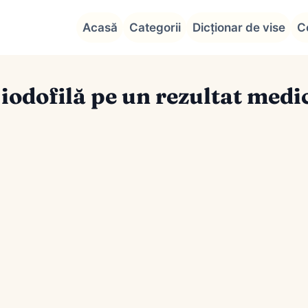
Acasă
Categorii
Dicționar de vise
C
odofilă pe un rezultat medi