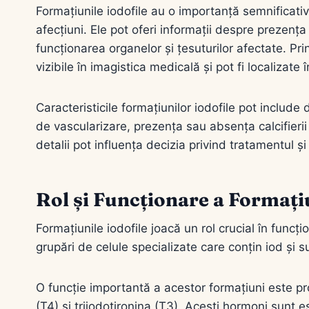
Formațiunile iodofile au o importanță semnificati
afecțiuni. Ele pot oferi informații despre prezenț
funcționarea organelor și țesuturilor afectate. Pri
vizibile în imagistica medicală și pot fi localizate
Caracteristicile formațiunilor iodofile pot includ
de vascularizare, prezența sau absența calcifierii ș
detalii pot influența decizia privind tratamentul 
Rol și Funcționare a Formați
Formațiunile iodofile joacă un rol crucial în fun
grupări de celule specializate care conțin iod și su
O funcție importantă a acestor formațiuni este pro
(T4) și triiodotironina (T3). Acești hormoni sunt 