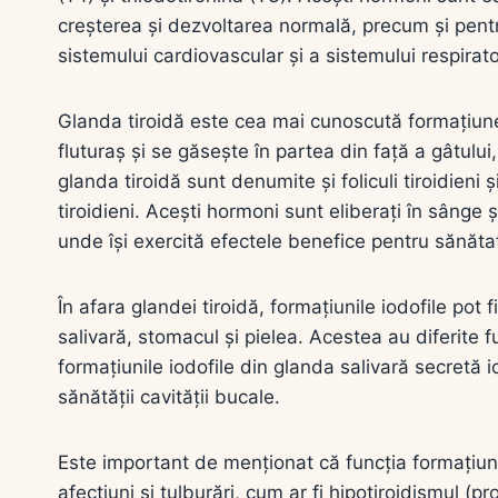
creșterea și dezvoltarea normală, precum și pent
sistemului cardiovascular și a sistemului respirato
Glanda tiroidă este cea mai cunoscută formațiun
fluturaș și se găsește în partea din față a gâtului
glanda tiroidă sunt denumite și foliculi tiroidien
tiroidieni. Acești hormoni sunt eliberați în sânge și
unde își exercită efectele benefice pentru sănăta
În afara glandei tiroidă, formațiunile iodofile pot 
salivară, stomacul și pielea. Acestea au diferite f
formațiunile iodofile din glanda salivară secretă 
sănătății cavității bucale.
Este important de menționat că funcția formațiunil
afecțiuni și tulburări, cum ar fi hipotiroidismul (p