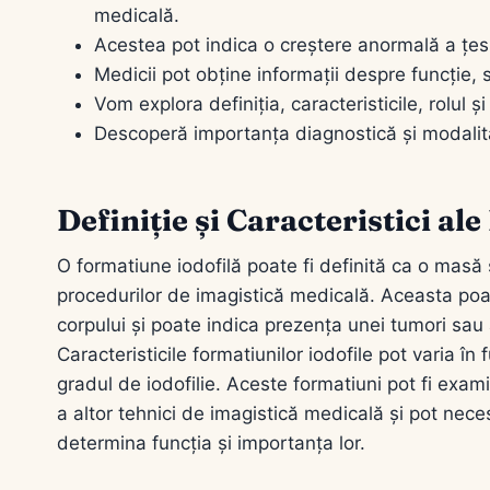
medicală.
Acestea pot indica o creștere anormală a țesu
Medicii pot obține informații despre funcție, s
Vom explora definiția, caracteristicile, rolul 
Descoperă importanța diagnostică și modalităț
Definiție și Caracteristici al
O formatiune iodofilă poate fi definită ca o masă 
procedurilor de imagistică medicală. Aceasta poat
corpului și poate indica prezența unei tumori sau 
Caracteristicile formatiunilor iodofile pot varia în
gradul de iodofilie. Aceste formatiuni pot fi exa
a altor tehnici de imagistică medicală și pot nece
determina funcția și importanța lor.