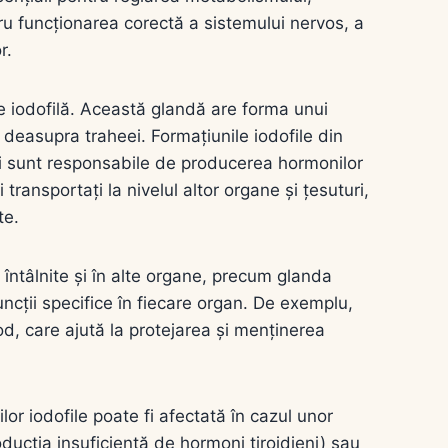
ru funcționarea corectă a sistemului nervos, a
r.
e iodofilă. Această glandă are forma unui
, deasupra traheei. Formațiunile iodofile din
i și sunt responsabile de producerea hormonilor
 transportați la nivelul altor organe și țesuturi,
te.
fi întâlnite și în alte organe, precum glanda
uncții specifice în fiecare organ. De exemplu,
iod, care ajută la protejarea și menținerea
or iodofile poate fi afectată în cazul unor
roducția insuficientă de hormoni tiroidieni) sau