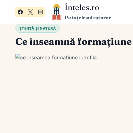
Skip
Înțeles.ro
to
Pe înțelesul tuturor
content
ȘTIINȚĂ ȘI NATURĂ
Ce înseamnă formațiune i