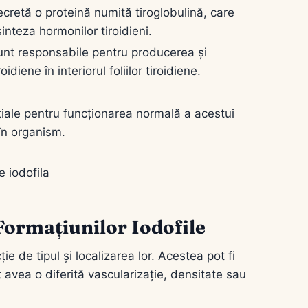
secretă o proteină numită tiroglobulină, care
inteza hormonilor tiroidieni.
 sunt responsabile pentru producerea și
idiene în interiorul foliilor tiroidiene.
nțiale pentru funcționarea normală a acestui
în organism.
Formațiunilor Iodofile
ie de tipul și localizarea lor. Acestea pot fi
 avea o diferită vascularizație, densitate sau