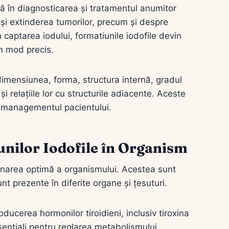
vă în diagnosticarea și tratamentul anumitor
a și extinderea tumorilor, precum și despre
n captarea iodului, formatiunile iodofile devin
 în mod precis.
e dimensiunea, forma, structura internă, gradul
i relațiile lor cu structurile adiacente. Aceste
și managementul pacientului.
unilor Iodofile în Organism
cționarea optimă a organismului. Acestea sunt
nt prezente în diferite organe și țesuturi.
ducerea hormonilor tiroidieni, inclusiv tiroxina
esențiali pentru reglarea metabolismului,