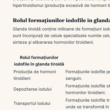
hipertiroidismul (producția excesivă de hormoni ti
Rolul formațiunilor iodofile în gland
Glanda tiroidă conține milioane de formațiuni iodofi
sunt înconjurați de celule specializate numite cel
sinteza și eliberarea hormonilor tiroidieni.
Rolul formațiunilor
iodofile în glanda tiroidă
Producția de hormoni
Formațiunile iodofile p
tiroidieni
sanguin.
Formațiunile iodofile
Depozitarea iodului
hormonilor tiroidieni.
Formațiunile iodofile t
Transportul iodului
unde se transformă în 