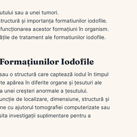
tului sau a unei tumori.
tructură și importanța formatiunilor iodofile.
și funcționarea acestor formațiuni în organism.
ile de tratament ale formatiunilor iodofile.
e Formațiunilor Iodofile
sau o structură care captează iodul în timpul
e apărea în diferite organe și țesuturi ale
a unei creșteri anormale a țesutului.
 funcție de localizare, dimensiune, structură și
mine cu ajutorul tomografiei computerizate sau
sita investigații suplimentare pentru a