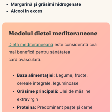
Margarină și grăsimi hidrogenate
Alcool în exces
Modelul dietei mediteraneene
Dieta mediteraneeană
este considerată cea
mai benefică pentru sănătatea
cardiovasculară:
Baza alimentației:
Legume, fructe,
cereale integrale, leguminoase
Grăsime principală:
Ulei de măsline
extravirgin
Proteină:
Predominant pește și carne