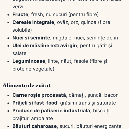
verzi
Fructe
, fresh, nu sucuri (pentru fibre)
Cereale integrale
, ovăz, orz, quinoa (fibre
solubile)
Nuci și semințe
, migdale, nuci, semințe de in
Ulei de măsline extravirgin
, pentru gătit și
salate
Leguminoase
, linte, năut, fasole (fibre și
proteine vegetale)
Alimente de evitat
Carne roșie procesată
, cârnați, șuncă, bacon
Prăjeli și fast-food
, grăsimi trans și saturate
Produse de patiserie industrială
, biscuiți,
prăjituri ambalate
Băuturi zaharoase
, sucuri, băuturi energizante