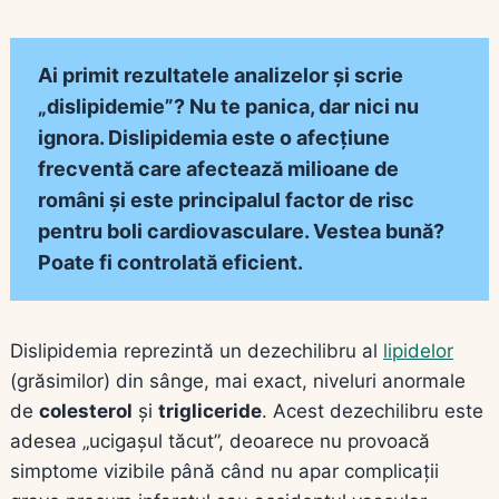
Ai primit rezultatele analizelor și scrie
„dislipidemie”? Nu te panica, dar nici nu
ignora. Dislipidemia este o afecțiune
frecventă care afectează milioane de
români și este principalul factor de risc
pentru boli cardiovasculare. Vestea bună?
Poate fi controlată eficient.
Dislipidemia reprezintă un dezechilibru al
lipidelor
(grăsimilor) din sânge, mai exact, niveluri anormale
de
colesterol
și
trigliceride
. Acest dezechilibru este
adesea „ucigașul tăcut”, deoarece nu provoacă
simptome vizibile până când nu apar complicații