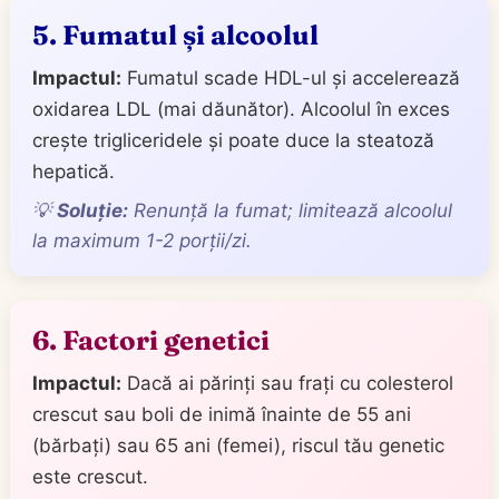
5. Fumatul și alcoolul
Impactul:
Fumatul scade HDL-ul și accelerează
oxidarea LDL (mai dăunător). Alcoolul în exces
crește trigliceridele și poate duce la steatoză
hepatică.
💡
Soluție:
Renunță la fumat; limitează alcoolul
la maximum 1-2 porții/zi.
6. Factori genetici
Impactul:
Dacă ai părinți sau frați cu colesterol
crescut sau boli de inimă înainte de 55 ani
(bărbați) sau 65 ani (femei), riscul tău genetic
este crescut.