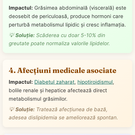
Impactul:
Grăsimea abdominală (viscerală) este
deosebit de periculoasă, produce hormoni care
perturbă metabolismul lipidic și cresc inflamația.
💡
Soluție:
Scăderea cu doar 5-10% din
greutate poate normaliza valorile lipidelor.
4. Afecțiuni medicale asociate
Impactul:
Diabetul zaharat
,
hipotiroidismul
,
bolile renale și hepatice afectează direct
metabolismul grăsimilor.
💡
Soluție:
Tratează afecțiunea de bază,
adesea dislipidemia se ameliorează spontan.