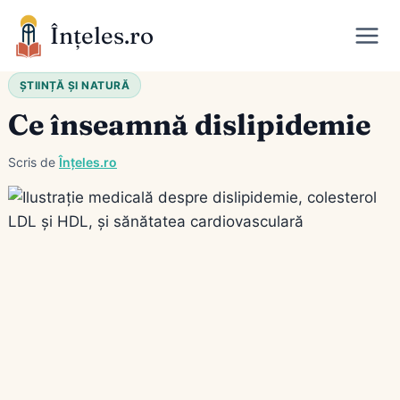
Skip
Înțeles.ro
to
content
ȘTIINȚĂ ȘI NATURĂ
Ce înseamnă dislipidemie
Scris de
Înțeles.ro