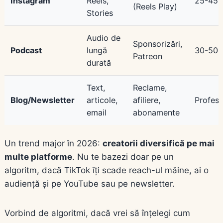
Instagram
Reels,
25-45 
(Reels Play)
Stories
Audio de
Sponsorizări,
Podcast
lungă
30-50 
Patreon
durată
Text,
Reclame,
Blog/Newsletter
articole,
afiliere,
Profesi
email
abonamente
Un trend major în 2026:
creatorii diversifică pe mai
multe platforme
. Nu te bazezi doar pe un
algoritm, dacă TikTok îți scade reach-ul mâine, ai o
audiență și pe YouTube sau pe newsletter.
Vorbind de algoritmi, dacă vrei să înțelegi cum