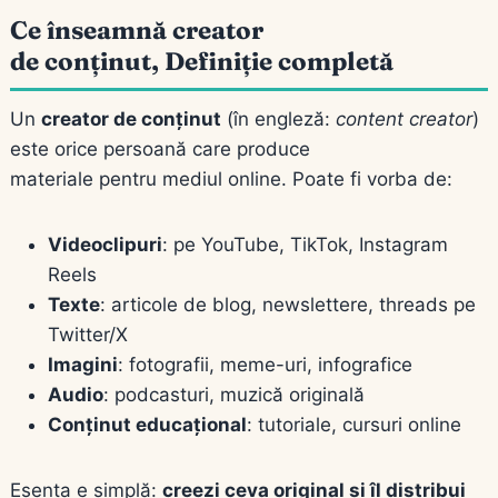
Ce înseamnă creator
de conținut, Definiție completă
Un
creator de conținut
(în engleză:
content creator
)
este orice persoană care produce
materiale pentru mediul online. Poate fi vorba de:
Videoclipuri
: pe YouTube, TikTok, Instagram
Reels
Texte
: articole de blog, newslettere, threads pe
Twitter/X
Imagini
: fotografii, meme-uri, infografice
Audio
: podcasturi, muzică originală
Conținut educațional
: tutoriale, cursuri online
Esența e simplă:
creezi ceva original și îl distribui