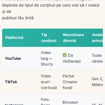
depinde de tipul de conținut pe care vrei să-l creezi
și de
publicul tău țintă.
Tip
Monetizare
Audien
Platformă
conținut
directă
princip
Video
Da
Toate
YouTube
lung +
(AdSense)
vârstel
Shorts
Video
Parțial
Gen Z,
TikTok
scurt
(Creator
Millenni
(vertical)
Fund)
Foto,
Bonusuri