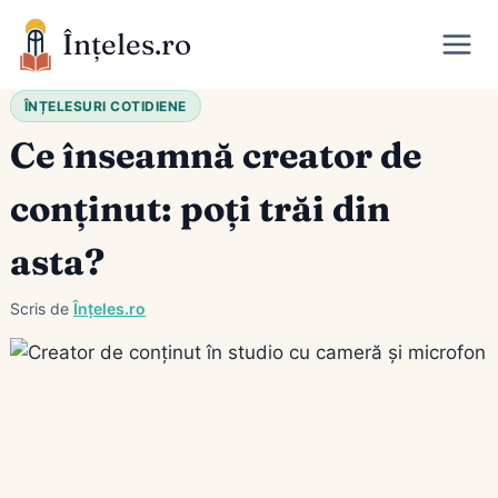
Skip
Înțeles.ro
to
content
ÎNȚELESURI COTIDIENE
Ce înseamnă creator de
conținut: poți trăi din
asta?
Scris de
Înțeles.ro