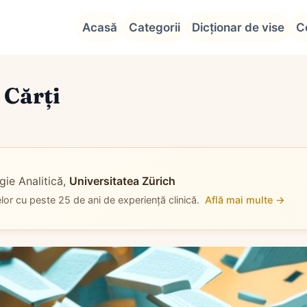
Acasă
Categorii
Dicționar de vise
C
 Cărți
gie Analitică,
Universitatea Zürich
elor cu peste 25 de ani de experiență clinică.
Află mai multe →