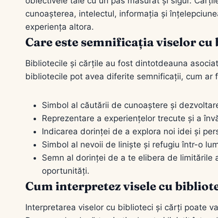
obiectivele tale cu un pas măsurat și sigur. Cărț
cunoașterea, intelectul, informația și înțelepciune
experiența altora.
Care este semnificația viselor cu b
Bibliotecile și cărțile au fost dintotdeauna asocia
bibliotecile pot avea diferite semnificații, cum ar f
Simbol al căutării de cunoaștere și dezvoltar
Reprezentare a experiențelor trecute și a înv
Indicarea dorinței de a explora noi idei și per
Simbol al nevoii de liniște și refugiu într-o lum
Semn al dorinței de a te elibera de limitările 
oportunități.
Cum interpretez visele cu bibliote
Interpretarea viselor cu biblioteci și cărți poate va