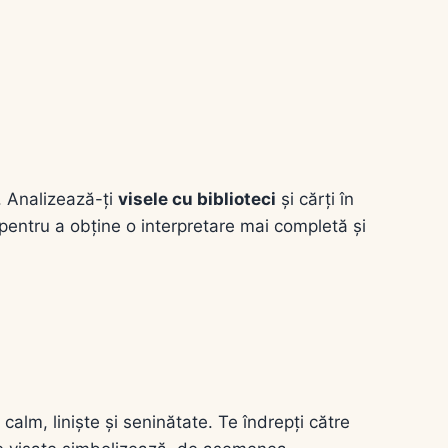
l. Analizează-ți
visele cu biblioteci
și cărți în
le pentru a obține o interpretare mai completă și
calm, liniște și seninătate. Te îndrepți către