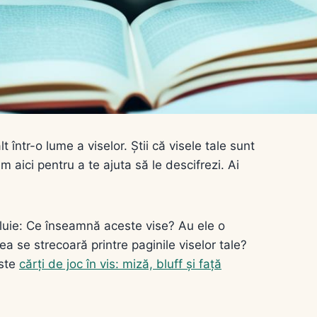
t într-o lume a viselor. Știi că visele tale sunt
m aici pentru a te ajuta să le descifrezi. Ai
văluie: Ce înseamnă aceste vise? Au ele o
a se strecoară printre paginile viselor tale?
este
cărți de joc în vis: miză, bluff și față