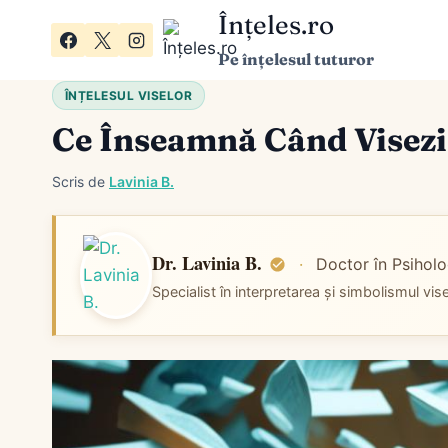
Skip
Înțeles.ro
to
Pe înțelesul tuturor
content
ÎNȚELESUL VISELOR
Ce Înseamnă Când Visezi
Scris de
Lavinia B.
Dr. Lavinia B.
·
Doctor în Psiholo
Specialist în interpretarea și simbolismul vis