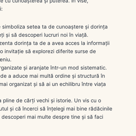
te cu cunoașterea și puterea. În vise,
i:
e simboliza setea ta de cunoaștere și dorința
ți și să descoperi lucruri noi în viață.
zenta dorința ta de a avea acces la informații
i o invitație să explorezi diferite surse de
eniu.
organizate și aranjate într-un mod sistematic.
 de a aduce mai multă ordine și structură în
 mai organizat și să ai un echilibru între viața
 pline de cărți vechi și istorie. Un vis cu o
tul și că încerci să înțelegi mai bine rădăcinile
să descoperi mai multe despre tine și să faci