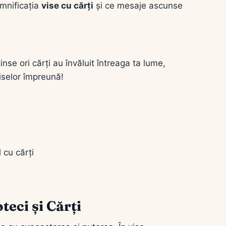
emnificația
vise cu cărți
și ce mesaje ascunse
tinse ori cărți au învăluit întreaga ta lume,
viselor împreună!
 cu cărți
teci și Cărți