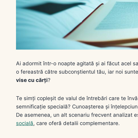
Ai adormit într-o noapte agitată și ai făcut acel sal
o fereastră către subconștientul tău, iar noi sunte
vise cu cărți
?
Te simți copleșit de valul de întrebări care te în
semnificație specială? Cunoașterea și înțelepciune
De asemenea, un alt scenariu frecvent analizat 
socială
, care oferă detalii complementare.