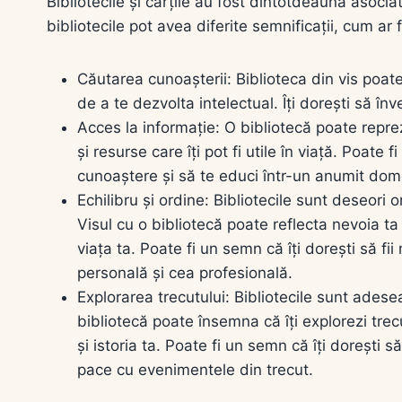
Bibliotecile și cărțile au fost dintotdeauna asocia
bibliotecile pot avea diferite semnificații, cum ar f
Căutarea cunoașterii: Biblioteca din vis poat
de a te dezvolta intelectual. Îți dorești să înve
Acces la informație: O bibliotecă poate repre
și resurse care îți pot fi utile în viață. Poate f
cunoaștere și să te educi într-un anumit dom
Echilibru și ordine: Bibliotecile sunt deseori 
Visul cu o bibliotecă poate reflecta nevoia ta
viața ta. Poate fi un semn că îți dorești să fii
personală și cea profesională.
Explorarea trecutului: Bibliotecile sunt adesea
bibliotecă poate însemna că îți explorezi trecu
și istoria ta. Poate fi un semn că îți dorești 
pace cu evenimentele din trecut.