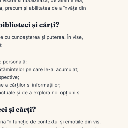
ile visate simbolizează, de asemenea,
a, precum și abilitatea de a învăța din
iblioteci și cărți?
te cu cunoașterea și puterea. În vise,
i:
e personală;
ățămintelor pe care le-ai acumulat;
spective;
e a cărților și informațiilor;
actuale și de a explora noi opțiuni și
ci și cărți?
ria în funcție de contextul și emoțiile din vis.