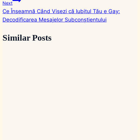
Next
articole
Ce Înseamnă Când Visezi că Iubitul Tău e Gay:
Decodificarea Mesajelor Subconștientului
Similar Posts