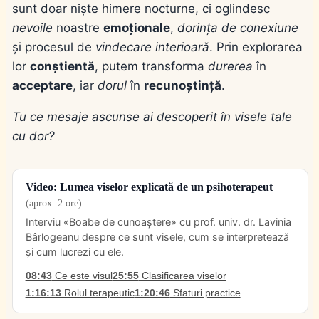
sunt doar niște himere nocturne, ci oglindesc
nevoile
noastre
emoționale
,
dorința de conexiune
și procesul de
vindecare interioară
. Prin explorarea
lor
conștientă
, putem transforma
durerea
în
acceptare
, iar
dorul
în
recunoștință
.
Tu ce mesaje ascunse ai descoperit în visele tale
cu dor?
Video: Lumea viselor explicată de un psihoterapeut
(aprox. 2 ore)
Interviu «Boabe de cunoaștere» cu prof. univ. dr. Lavinia
Bârlogeanu despre ce sunt visele, cum se interpretează
și cum lucrezi cu ele.
08:43
Ce este visul
25:55
Clasificarea viselor
1:16:13
Rolul terapeutic
1:20:46
Sfaturi practice