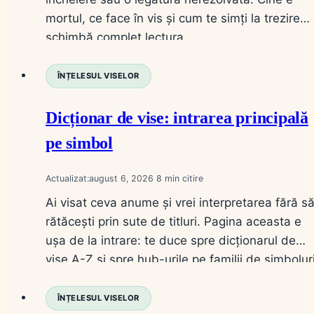
mortul, ce face în vis și cum te simți la trezire
schimbă complet lectura.
ÎNȚELESUL VISELOR
Dicționar de vise: intrarea principală
pe simbol
Actualizat:
august 6, 2026
8
Ai visat ceva anume și vrei interpretarea fără s
rătăcești prin sute de titluri. Pagina aceasta e
ușa de la intrare: te duce spre dicționarul de
vise A-Z și spre hub-urile pe familii de simboluri
Nu e un articol de „vis cu X”; e harta pe care o
folosești când știi simbolul, dar nu știi…
ÎNȚELESUL VISELOR