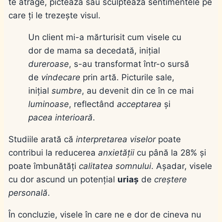
te atrage, pictează sau sculptează sentimentele pe
care ți le trezește visul.
Un client mi-a mărturisit cum visele cu
dor de mama sa decedată, inițial
dureroase
, s-au transformat într-o sursă
de
vindecare
prin artă. Picturile sale,
inițial
sumbre
, au devenit din ce în ce mai
luminoase
, reflectând
acceptarea
și
pacea interioară
.
Studiile arată că
interpretarea viselor
poate
contribui la reducerea
anxietății
cu până la 28% și
poate îmbunătăți
calitatea somnului
. Așadar, visele
cu dor ascund un potențial
uriaș
de
creștere
personală
.
În concluzie, visele în care ne e dor de cineva nu