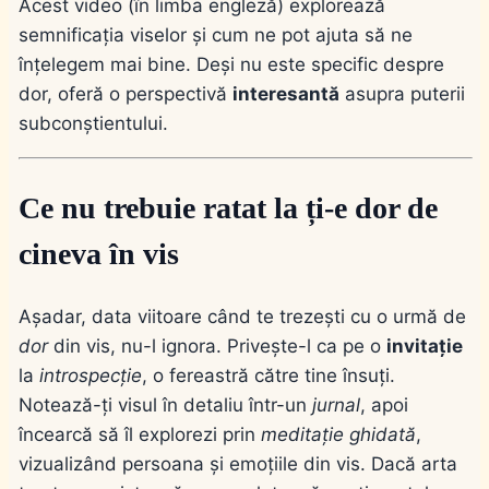
Acest video (în limba engleză) explorează
semnificația viselor și cum ne pot ajuta să ne
înțelegem mai bine. Deși nu este specific despre
dor, oferă o perspectivă
interesantă
asupra puterii
subconștientului.
Ce nu trebuie ratat la ți-e dor de
cineva în vis
Așadar, data viitoare când te trezești cu o urmă de
dor
din vis, nu-l ignora. Privește-l ca pe o
invitație
la
introspecție
, o fereastră către tine însuți.
Notează-ți visul în detaliu într-un
jurnal
, apoi
încearcă să îl explorezi prin
meditație ghidată
,
vizualizând persoana și emoțiile din vis. Dacă arta