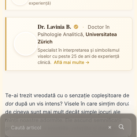
experiență)
Dr. Lavinia B.
·
Doctor în
Psihologie Analitică,
Universitatea
Zürich
Specialist în interpretarea și simbolismul
viselor cu peste 25 de ani de experiență
clinică.
Află mai multe →
Te-ai trezit vreodată cu o senzație copleșitoare de
dor
după un vis intens? Visele în care simțim dorul
de cineva sunt mai mult decât simple jocuri ale
minții noastre adormite. Ele ascund semnificații
profunde despre
emoțiile
,
relațiile
și
dorințele
noastre cele mai intime. Hai să explorăm împreună