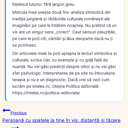
înțelesul tuturor, fără jargon greu.
Metoda mea unește două fire: analiza simbolică din
tradiția jungiană și rădăcinile culturale românești ale
imaginilor pe care le întâlnim noaptea. Nu pretind că un
vis are un singur sens „corect". Caut sensuri plauzibile,
pe care le poți citi, cântări și lăsa deoparte dacă nu ți
se potrivesc.
Din articolele mele te poți aștepta la lecturi simbolice și
culturale, scrise clar, cu exemple și cu grijă față de
nuanță. Nu vei găsi predicții despre viitor și nu vei găsi
sfat psihologic. Interpretarea de pe site nu înlocuiește
terapia și nu e un diagnostic. Dacă vrei să vezi cum
lucrăm pe inteles.ro, citește Politica editorială:
https://inteles.ro/politica-editoriala/
Navigare
Previous
Persoană cu spatele la tine în vis: distanță și tăcere
în