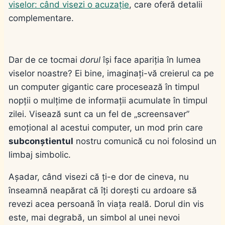
viselor: când visezi o acuzație
, care oferă detalii
complementare.
Dar de ce tocmai
dorul
își face apariția în lumea
viselor noastre? Ei bine, imaginați-vă creierul ca pe
un computer gigantic care procesează în timpul
nopții o mulțime de informații acumulate în timpul
zilei. Visează sunt ca un fel de „screensaver”
emoțional al acestui computer, un mod prin care
subconștientul
nostru comunică cu noi folosind un
limbaj simbolic.
Așadar, când visezi că ți-e dor de cineva, nu
înseamnă neapărat că îți dorești cu ardoare să
revezi acea persoană în viața reală. Dorul din vis
este, mai degrabă, un simbol al unei
nevoi