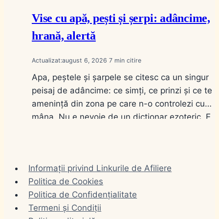
Vise cu apă, pești și șerpi: adâncime,
hrană, alertă
Actualizat:
august 6, 2026
7
Apa, peștele și șarpele se citesc ca un singur
peisaj de adâncime: ce simți, ce prinzi și ce te
amenință din zona pe care n-o controlezi cu
mâna. Nu e nevoie de un dicționar ezoteric. E
nevoie de stare (limpede sau tulbure), de gest
(bei, înoți, prinzi, omori) și de distanță (în casă
sau pe…
Informații privind Linkurile de Afiliere
Politica de Cookies
Politica de Confidențialitate
Termeni și Condiții