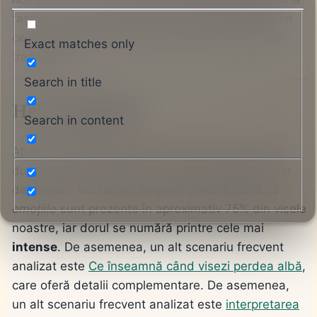
fascinanta lume a viselor cu dor și să descoperim
ce mesaje încearcă subconștientul nostru să ne
Exact matches only
transmită.
Search in title
Hei,
visătorilor
!
Search in content
Ați simțit vreodată cum inima vă tresare în piept
după ce v-ați trezit dintr-un vis în care vă era dor
de cineva? Nu sunteți singurii! Studiile arată că
emoțiile
sunt prezente în aproximativ 75% din visele
noastre, iar dorul se numără printre cele mai
intense
. De asemenea, un alt scenariu frecvent
analizat este
Ce înseamnă când visezi perdea albă
,
care oferă detalii complementare. De asemenea,
un alt scenariu frecvent analizat este
interpretarea