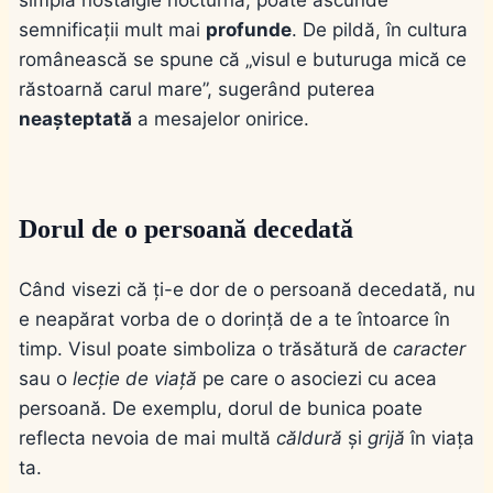
simplă nostalgie nocturnă, poate ascunde
semnificații mult mai
profunde
. De pildă, în cultura
românească se spune că „visul e buturuga mică ce
răstoarnă carul mare”, sugerând puterea
neașteptată
a mesajelor onirice.
Dorul de o persoană decedată
Când visezi că ți-e dor de o persoană decedată, nu
e neapărat vorba de o dorință de a te întoarce în
timp. Visul poate simboliza o trăsătură de
caracter
sau o
lecție de viață
pe care o asociezi cu acea
persoană. De exemplu, dorul de bunica poate
reflecta nevoia de mai multă
căldură
și
grijă
în viața
ta.