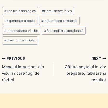
Post
#
Analiză psihologică
#
Comunicare în vis
Tags:
#
Experiențe trecute
#
Interpretare simbolică
#
Interpretarea viselor
#
Reconciliere emoțională
#
Visul cu fostul iubit
Navigare
PREVIOUS
NEXT
Mesajul important din
Gătitul peștelui în vis:
în
visul în care fugi de
pregătire, răbdare și
articole
război
rezultat