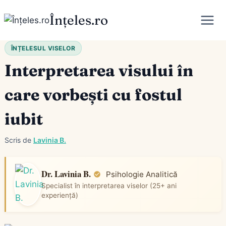
Skip
Înțeles.ro
to
content
ÎNȚELESUL VISELOR
Interpretarea visului în
care vorbești cu fostul
iubit
Scris de
Lavinia B.
Dr. Lavinia B.
Psihologie Analitică
Specialist în interpretarea viselor (25+ ani
experiență)