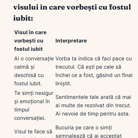
visului în care vorbești cu fostul
iubit:
Visul în care
vorbești cu
Interpretare
fostul iubit
Ai o conversație
Vorba ta indica că faci pace cu
calmă și
trecutul. Că ești pe cale să
deschisă cu
închei ce a fost, găsind un final
fostul iubit.
liniștit.
Te simți nesigur
Sentimentele tale arată că mai
și emoțional în
ai multe de rezolvat din trecut.
timpul
Ai nevoie de timp pentru asta.
conversației.
Bucuria pe care o simți
Visul te face să
semnalează că ai acceptat