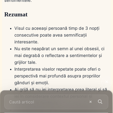
sentimentele.
Rezumat
Visul cu aceeași persoană timp de 3 nopți
consecutive poate avea semnificații
interesante.
Nu este neapărat un semn al unei obsesii, ci
mai degrabă o reflectare a sentimentelor și
grijilor tale.
Interpretarea viselor repetate poate oferi o
perspectivă mai profundă asupra propriilor
gânduri și emoții.
Ai grijă să nu iei interpretarea prea literal și să
iei în considerare contextul personal și
emoțional al fiecăruia.
Prin înțelegerea viselor, poți obține indicii