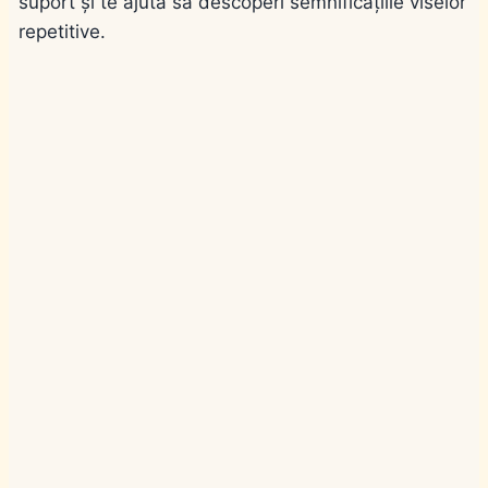
suport și te ajută să descoperi semnificațiile viselor
repetitive.