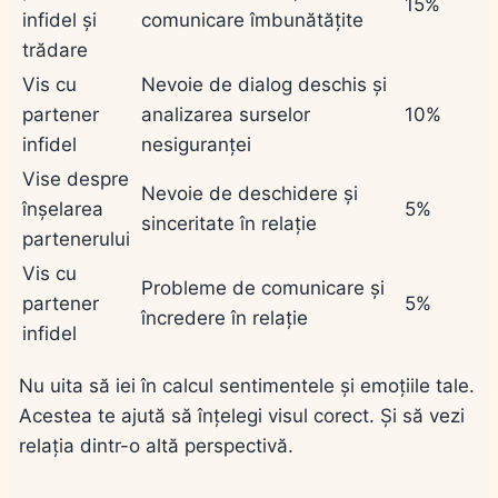
15%
infidel și
comunicare îmbunătățite
trădare
Vis cu
Nevoie de dialog deschis și
partener
analizarea surselor
10%
infidel
nesiguranței
Vise despre
Nevoie de deschidere și
înșelarea
5%
sinceritate în relație
partenerului
Vis cu
Probleme de comunicare și
partener
5%
încredere în relație
infidel
Nu uita să iei în calcul sentimentele și emoțiile tale.
Acestea te ajută să înțelegi visul corect. Și să vezi
relația dintr-o altă perspectivă.