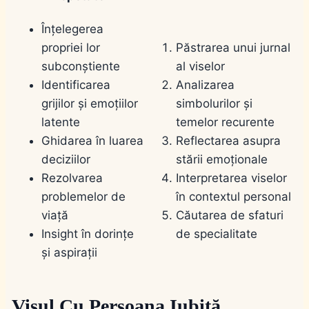
Înțelegerea
propriei lor
Păstrarea unui jurnal
subconștiente
al viselor
Identificarea
Analizarea
grijilor și emoțiilor
simbolurilor și
latente
temelor recurente
Ghidarea în luarea
Reflectarea asupra
deciziilor
stării emoționale
Rezolvarea
Interpretarea viselor
problemelor de
în contextul personal
viață
Căutarea de sfaturi
Insight în dorințe
de specialitate
și aspirații
Visul Cu Persoana Iubită