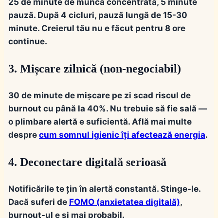
25 de minute de muncă concentrată, 5 minute
pauză. După 4 cicluri, pauză lungă de 15-30
minute. Creierul tău nu e făcut pentru 8 ore
continue.
3. Mișcare zilnică (non-negociabil)
30 de minute de mișcare pe zi scad riscul de
burnout cu până la 40%. Nu trebuie să fie sală —
o plimbare alertă e suficientă. Află mai multe
despre
cum somnul igienic îți afectează energia
.
4. Deconectare digitală serioasă
Notificările te țin în alertă constantă. Stinge-le.
Dacă suferi de
FOMO (anxietatea digitală)
,
burnout-ul e și mai probabil.