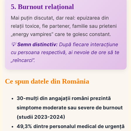
5. Burnout relațional
Mai puțin discutat, dar real: epuizarea din
relații toxice, fie partener, familie sau prieteni
„energy vampires” care te golesc constant.
💡
Semn distinctiv:
După fiecare interacțiune
cu persoana respectivă, ai nevoie de ore să te
„reîncarci”.
Ce spun datele din România
30-mulți din angajații români prezintă
simptome moderate sau severe de burnout
(studii 2023-2024)
49,3%
dintre personalul medical de urgență