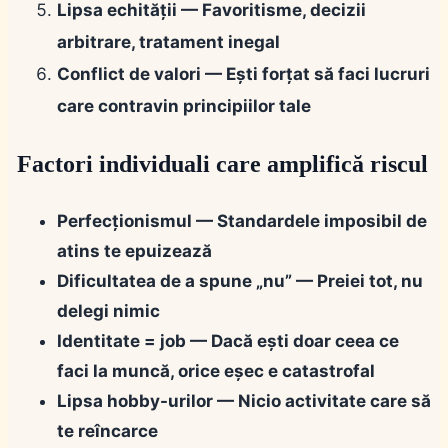
Lipsa echității
— Favoritisme, decizii
arbitrare, tratament inegal
Conflict de valori
— Ești forțat să faci lucruri
care contravin principiilor tale
Factori individuali care amplifică riscul
Perfecționismul
— Standardele imposibil de
atins te epuizează
Dificultatea de a spune „nu”
— Preiei tot, nu
delegi nimic
Identitate = job
— Dacă ești doar ceea ce
faci la muncă, orice eșec e catastrofal
Lipsa hobby-urilor
— Nicio activitate care să
te reîncarce