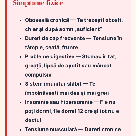
Simptome fizice
Oboseală cronică
— Te trezești obosit,
chiar și după somn „suficient”
Dureri de cap frecvente
— Tensiune în
tâmple, ceafă, frunte
Probleme digestive
— Stomac iritat,
greață, lipsă de apetit sau mâncat
compulsiv
Sistem imunitar slăbit
— Te
îmbolnăvești mai des și mai greu
Insomnie sau hipersomnie
— Fie nu
poți dormi, fie dormi 12 ore și tot nu e
destul
Tensiune musculară
— Dureri cronice