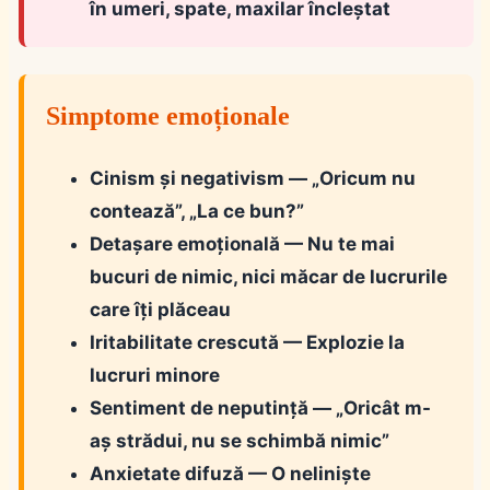
în umeri, spate, maxilar încleștat
Simptome emoționale
Cinism și negativism
— „Oricum nu
contează”, „La ce bun?”
Detașare emoțională
— Nu te mai
bucuri de nimic, nici măcar de lucrurile
care îți plăceau
Iritabilitate crescută
— Explozie la
lucruri minore
Sentiment de neputință
— „Oricât m-
aș strădui, nu se schimbă nimic”
Anxietate difuză
— O neliniște