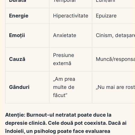
Durată
Temporar
Luni/ani
Energie
Hiperactivitate
Epuizare
Emoții
Anxietate
Cinism, detașar
Presiune
Cauză
Muncă/responsab
externă
„Am prea
Gânduri
multe de
„Nu mai are rost
făcut”
Atenție:
Burnout-ul netratat poate duce la
depresie clinică. Cele două pot coexista. Dacă ai
îndoieli, un psiholog poate face evaluarea