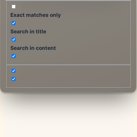
mediocru. Că ai uitat cum să performezi.
Exact matches only
Search in title
Search in content