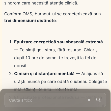
sindrom care necesită atenție clinică.
Conform OMS, burnout-ul se caracterizează prin
trei dimensiuni distincte
:
Epuizare energetică sau oboseală extremă
— Te simți gol, stors, fără resurse. Chiar și
după 10 ore de somn, te trezești la fel de
obosit.
Cinism și distanțare mentală
— Ai ajuns să
urăști munca pe care odată o iubeai. Colegii te
irită. Clienții te irită. Totul te irită.
Eficacitate profesională redusă
— Simți că
nu mai ești bun la ce faci. Că tot ce produci e