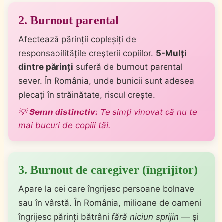
2. Burnout parental
Afectează părinții copleșiți de
responsabilitățile creșterii copiilor.
5-Mulți
dintre părinți
suferă de burnout parental
sever. În România, unde bunicii sunt adesea
plecați în străinătate, riscul crește.
💡
Semn distinctiv:
Te simți vinovat că nu te
mai bucuri de copiii tăi.
3. Burnout de caregiver (îngrijitor)
Apare la cei care îngrijesc persoane bolnave
sau în vârstă. În România, milioane de oameni
îngrijesc părinți bătrâni
fără niciun sprijin
— și