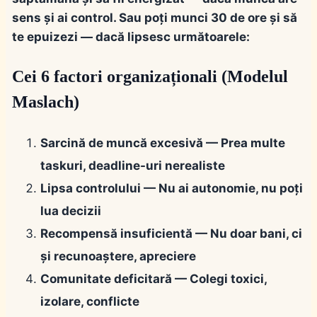
sens și ai control. Sau poți munci 30 de ore și să
te epuizezi — dacă lipsesc următoarele:
Cei 6 factori organizaționali (Modelul
Maslach)
Sarcină de muncă excesivă
— Prea multe
taskuri, deadline-uri nerealiste
Lipsa controlului
— Nu ai autonomie, nu poți
lua decizii
Recompensă insuficientă
— Nu doar bani, ci
și recunoaștere, apreciere
Comunitate deficitară
— Colegi toxici,
izolare, conflicte