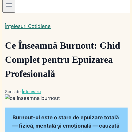
Înțelesuri Cotidiene
Ce Înseamnă Burnout: Ghid
Complet pentru Epuizarea
Profesională
Scris de
Înțeles.ro
Burnout-ul este o stare de epuizare totală
— fizică, mentală și emoțională — cauzată