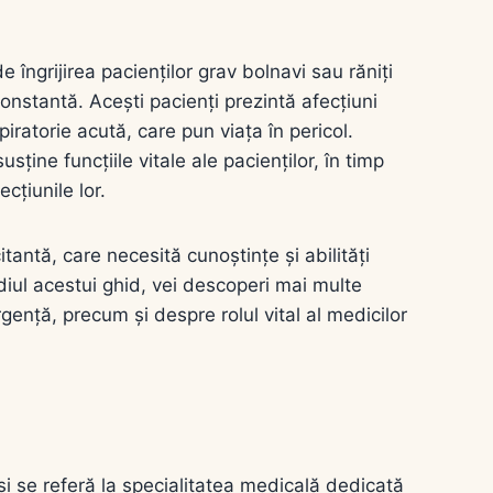
îngrijirea pacienților grav bolnavi sau răniți
onstantă. Acești pacienți prezintă afecțiuni
piratorie acută, care pun viața în pericol.
sține funcțiile vitale ale pacienților, în timp
cțiunile lor.
tantă, care necesită cunoștințe și abilități
rmediul acestui ghid, vei descoperi mai multe
gență, precum și despre rolul vital al medicilor
i se referă la specialitatea medicală dedicată