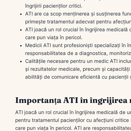
îngrijirii pacienților critici.
ATI are ca scop menținerea și susținerea funcț
primește tratamentul adecvat pentru afecțiun
ATI joacă un rol crucial în îngrijirea medicală 
care pun viața în pericol.
Medicii ATI sunt profesioniști specializați în îng
responsabilitatea de a diagnostica, monitoriza
Calitățile necesare pentru un medic ATI inclu
și rezultatelor medicale, precum și capacități
abilități de comunicare eficientă cu pacienții și
Importanța ATI în îngrijirea
ATI joacă un rol crucial în îngrijirea medicală de 
pentru tratamentul pacienților cu afecțiuni critice
care pun viața în pericol. ATI are responsabilitatea