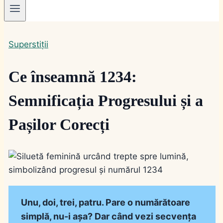
Superstiții
Ce înseamnă 1234:
Semnificația Progresului și a
Pașilor Corecți
Unu, doi, trei, patru. Pare o numărătoare
simplă, nu-i așa? Dar când vezi secvența