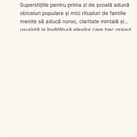
Superstițiile pentru prima zi de școală adună
obiceiuri populare și mici ritualuri de familie
menite să aducă noroc, claritate mintală și
ușurință la învățătură elevilor care trec pragul
clasei la începutul noului an școlar. În România,
deschiderea cursurilor pentru anul școlar 2026-
2027 are loc pe 7 septembrie 2026, iar
pregătirile părinților și bunicilor combină
emoția…