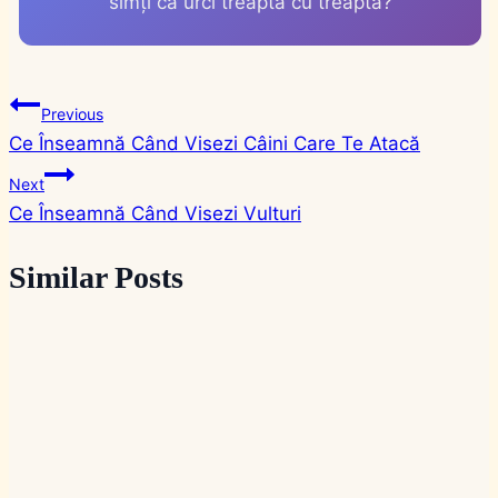
simți că urci treaptă cu treaptă?
Navigare
Previous
Ce Înseamnă Când Visezi Câini Care Te Atacă
în
Next
articole
Ce Înseamnă Când Visezi Vulturi
Similar Posts