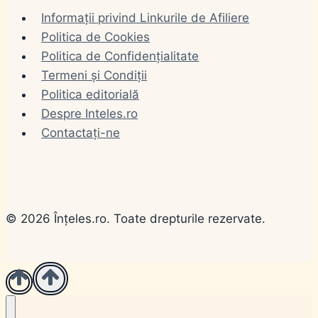
de pomenire din calendarul popular românesc.
Informații privind Linkurile de Afiliere
Pe…
Politica de Cookies
Politica de Confidențialitate
Termeni și Condiții
Politica editorială
Despre Inteles.ro
Contactați-ne
© 2026 Înțeles.ro. Toate drepturile rezervate.