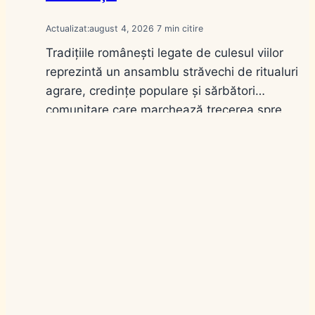
Actualizat:
august 4, 2026
7
Tradițiile românești legate de culesul viilor
reprezintă un ansamblu străvechi de ritualuri
agrare, credințe populare și sărbători
comunitare care marchează trecerea spre
toamnă, având ca punct de reper sărbătoarea
Cârstovului Viilor de la 14 septembrie (Înălțarea
Sfintei Cruci). În toate regiunile viticole din
România, de la Dealurile Moldovei și Podgoria
Dealu Mare până în Banat…