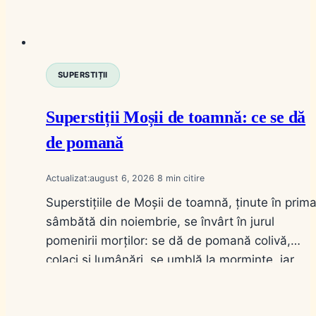
SUPERSTIȚII
Superstiții Moșii de toamnă: ce se dă
de pomană
Actualizat:
august 6, 2026
8
Superstițiile de Moșii de toamnă, ținute în prim
sâmbătă din noiembrie, se învârt în jurul
pomenirii morților: se dă de pomană colivă,
colaci și lumânări, se umblă la morminte, iar
casa nu se lasă fără lumină, ca sufletele să se
odihnească. Este una dintre cele mai vechi zile