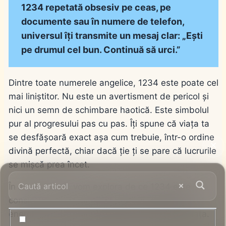
1234 repetată obsesiv pe ceas, pe
documente sau în numere de telefon,
universul îți transmite un mesaj clar: „Ești
pe drumul cel bun. Continuă să urci.”
Dintre toate numerele angelice, 1234 este poate cel
mai liniștitor. Nu este un avertisment de pericol și
nici un semn de schimbare haotică. Este simbolul
pur al progresului pas cu pas. Îți spune că viața ta
se desfășoară exact așa cum trebuie, într-o ordine
divină perfectă, chiar dacă ție ți se pare că lucrurile
se mișcă prea încet.
În acest articol, vom explora de ce 1234 este
considerat „Scara Îngerilor” și cum poți folosi
energia sa pentru a-ți simplifica și structura viața.