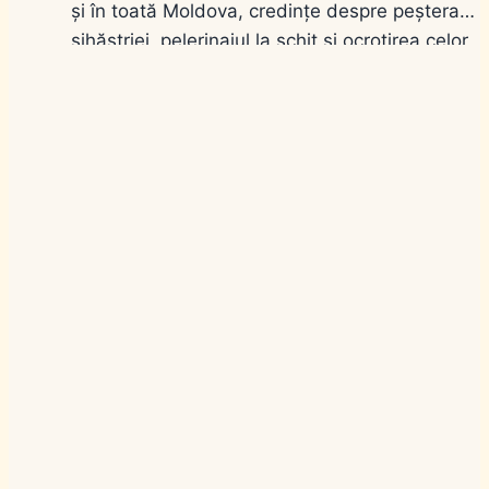
și în toată Moldova, credințe despre peștera
sihăstriei, pelerinajul la schit și ocrotirea celor
care aleg singurătatea sau o viață grea departe
de casă. Nu e o sărbătoare cu multe interdicții
de muncă, ca alte zile…