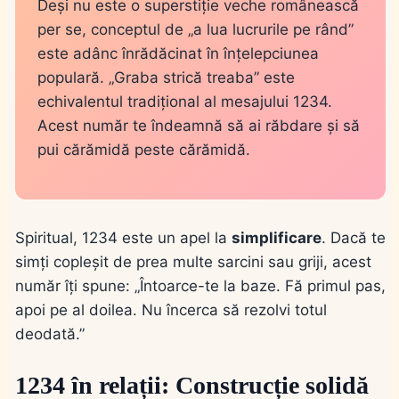
Deși nu este o superstiție veche românească
per se, conceptul de „a lua lucrurile pe rând”
este adânc înrădăcinat în înțelepciunea
populară. „Graba strică treaba” este
echivalentul tradițional al mesajului 1234.
Acest număr te îndeamnă să ai răbdare și să
pui cărămidă peste cărămidă.
Spiritual, 1234 este un apel la
simplificare
. Dacă te
simți copleșit de prea multe sarcini sau griji, acest
număr îți spune: „Întoarce-te la baze. Fă primul pas,
apoi pe al doilea. Nu încerca să rezolvi totul
deodată.”
1234 în relații: Construcție solidă