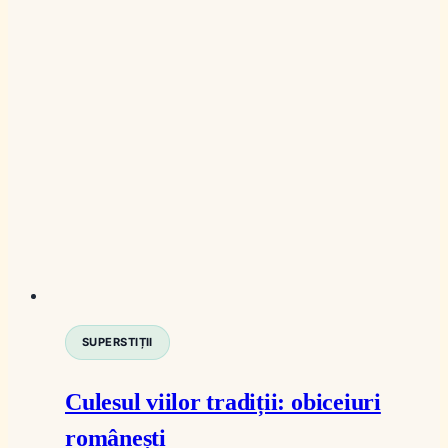
SUPERSTIȚII
Culesul viilor tradiții: obiceiuri
românești