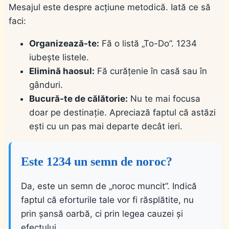
Mesajul este despre acțiune metodică. Iată ce să
faci:
Organizează-te:
Fă o listă „To-Do”. 1234
iubește listele.
Elimină haosul:
Fă curățenie în casă sau în
gânduri.
Bucură-te de călătorie:
Nu te mai focusa
doar pe destinație. Apreciază faptul că astăzi
ești cu un pas mai departe decât ieri.
Este 1234 un semn de noroc?
Da, este un semn de „noroc muncit”. Indică
faptul că eforturile tale vor fi răsplătite, nu
prin șansă oarbă, ci prin legea cauzei și
efectului.