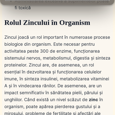
Administrarea excesivă a suplimentelor poate
fi toxică
Rolul Zincului în Organism
Zincul joacă un rol important în numeroase procese
biologice din organism. Este necesar pentru
activitatea peste 300 de enzime, funcționarea
sistemului nervos, metabolismul, digestia și sinteza
proteinelor. Zincul are, de asemenea, un rol
esențial în dezvoltarea și funcționarea celulelor
imune, în sinteza insulinei, metabolizarea vitaminei
A și în vindecarea rănilor. De asemenea, are un
impact semnificativ în sănătatea pielii, părului și
unghiilor. Când există un nivel scăzut de
zinc
în
organism, poate apărea pierderea gustului și a
mirosului, probleme de fertilitate și afectări ale