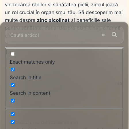
vindecarea rănilor și sănătatea pielii, zincul joacă
un rol crucial în organismul tău. Să descoperim mai
multe despre
zinc picolinat
și beneficiile sale
pentru sănătate, dar și despre
bisglicinat
, o formă
chelatată de magneziu.
Lucruri importante de reținut:
Exact matches only
Zincul este un oligoelement esențial pentru
sănătatea organismului
Search in title
Este necesar pentru sinteza ADN-ului, funcția
imunitară și vindecarea rănilor
Search in content
Poate fi obținut din alimente precum carne,
pește, ouă și nuci
Suplimentele cu
zinc
sunt necesare doar în
cazul unui deficit alimentar