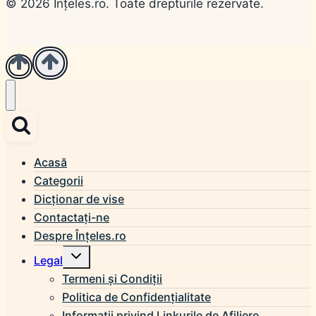
© 2026 Înțeles.ro. Toate drepturile rezervate.
Acasă
Categorii
Dicționar de vise
Contactați-ne
Despre Înțeles.ro
Toggle
Legal
child
menu
Termeni și Condiții
Politica de Confidențialitate
Informații privind Linkurile de Afiliere