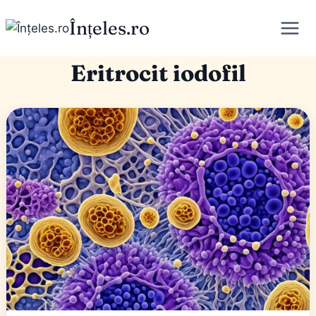
Skip
Înțeles.ro
to
content
Eritrocit iodofil