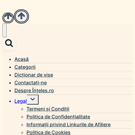
Acasă
Categorii
Dicționar de vise
Contactați-ne
Despre Înțeles.ro
Toggle
Legal
child
menu
Termeni și Condiții
Politica de Confidențialitate
Informații privind Linkurile de Afiliere
Politica de Cookies