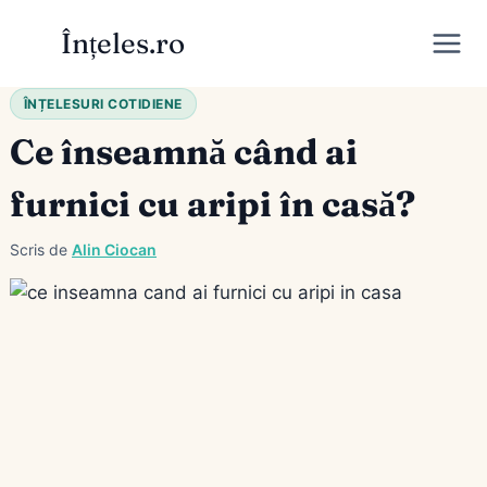
Skip
Înțeles.ro
to
content
ÎNȚELESURI COTIDIENE
Ce înseamnă când ai
furnici cu aripi în casă?
Scris de
Alin Ciocan