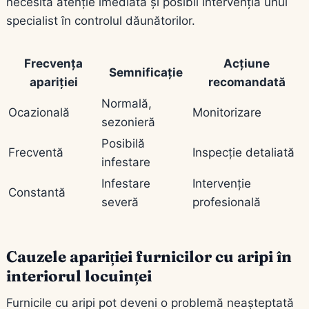
necesită atenție imediată și posibil intervenția unui
specialist în controlul dăunătorilor.
Frecvența
Acțiune
Semnificație
apariției
recomandată
Normală,
Ocazională
Monitorizare
sezonieră
Posibilă
Frecventă
Inspecție detaliată
infestare
Infestare
Intervenție
Constantă
severă
profesională
Cauzele apariției furnicilor cu aripi în
interiorul locuinței
Furnicile cu aripi pot deveni o problemă neașteptată