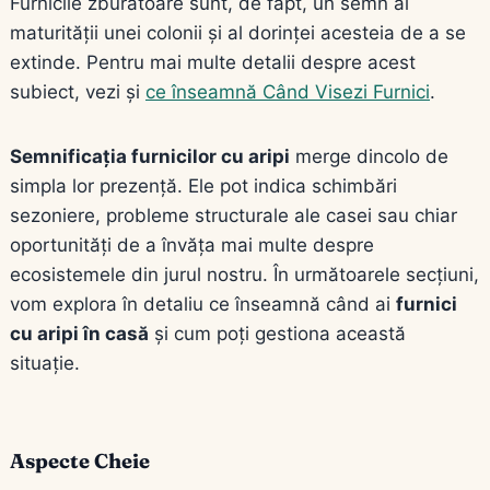
Furnicile zburătoare sunt, de fapt, un semn al
maturității unei colonii și al dorinței acesteia de a se
extinde. Pentru mai multe detalii despre acest
subiect, vezi și
ce înseamnă Când Visezi Furnici
.
Semnificația furnicilor cu aripi
merge dincolo de
simpla lor prezență. Ele pot indica schimbări
sezoniere, probleme structurale ale casei sau chiar
oportunități de a învăța mai multe despre
ecosistemele din jurul nostru. În următoarele secțiuni,
vom explora în detaliu ce înseamnă când ai
furnici
cu aripi în casă
și cum poți gestiona această
situație.
Aspecte Cheie