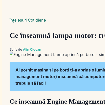
Înțelesuri Cotidiene
Ce înseamnă lampa motor: tre
Scris de
Alin Ciocan
Ai pornit mașina și pe bord ți-a aprins o l
management motor) înseamnă că computerul m
trebuie să faci!
Ce înseamnă Engine Managemen