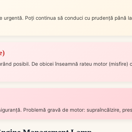
e urgentă. Poți continua să conduci cu prudență până la
e)
nd posibil. De obicei înseamnă rateu motor (misfire) c
guranță. Problemă gravă de motor: supraîncălzire, presi