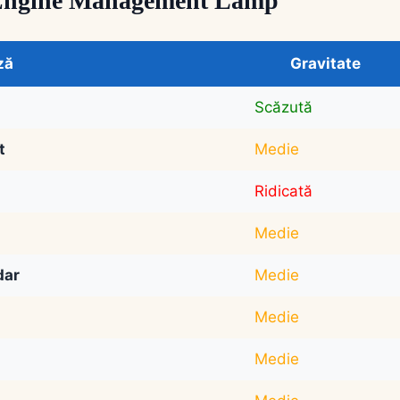
ii Engine Management Lamp
ză
Gravitate
Scăzută
t
Medie
Ridicată
Medie
dar
Medie
Medie
Medie