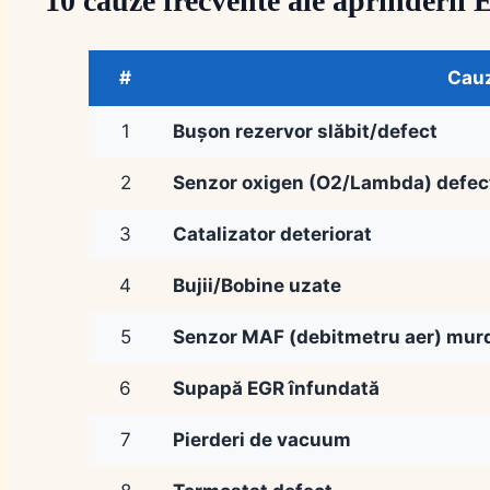
10 cauze frecvente ale aprinder
#
Cau
1
Bușon rezervor slăbit/defect
2
Senzor oxigen (O2/Lambda) defec
3
Catalizator deteriorat
4
Bujii/Bobine uzate
5
Senzor MAF (debitmetru aer) mur
6
Supapă EGR înfundată
7
Pierderi de vacuum