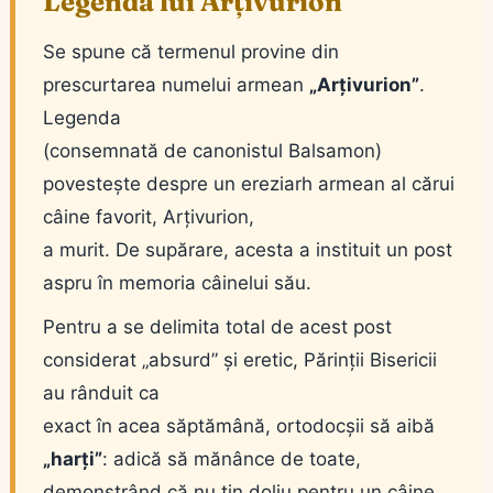
Legenda lui Arțivurion
Se spune că termenul provine din
prescurtarea numelui armean
„Arțivurion”
.
Legenda
(consemnată de canonistul Balsamon)
povestește despre un ereziarh armean al cărui
câine favorit, Arțivurion,
a murit. De supărare, acesta a instituit un post
aspru în memoria câinelui său.
Pentru a se delimita total de acest post
considerat „absurd” și eretic, Părinții Bisericii
au rânduit ca
exact în acea săptămână, ortodocșii să aibă
„harți”
: adică să mănânce de toate,
demonstrând că nu țin doliu pentru un câine.