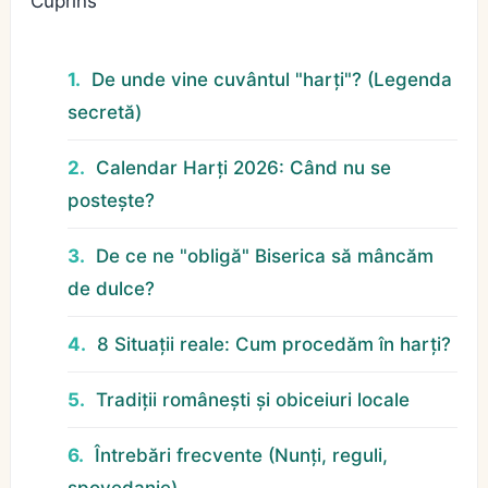
Cuprins
De unde vine cuvântul "harți"? (Legenda
secretă)
Calendar Harți 2026: Când nu se
postește?
De ce ne "obligă" Biserica să mâncăm
de dulce?
8 Situații reale: Cum procedăm în harți?
Tradiții românești și obiceiuri locale
Întrebări frecvente (Nunți, reguli,
spovedanie)