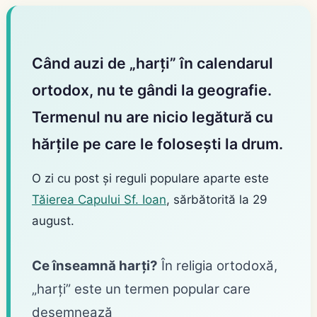
Când auzi de „harți” în calendarul
ortodox, nu te gândi la geografie.
Termenul nu are nicio legătură cu
hărțile pe care le folosești la drum.
O zi cu post și reguli populare aparte este
Tăierea Capului Sf. Ioan
, sărbătorită la 29
august.
Ce înseamnă harți?
În religia ortodoxă,
„harți” este un termen popular care
desemnează