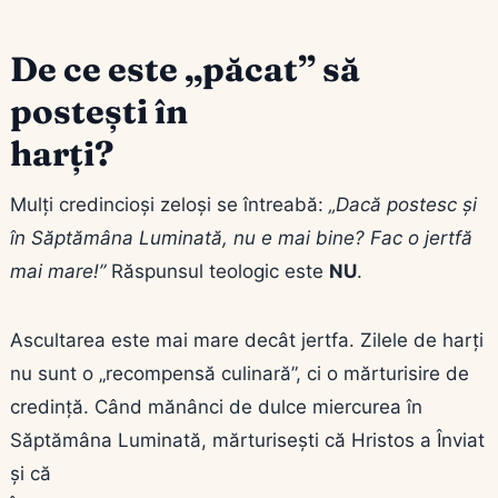
De ce este „păcat” să
postești în
harți?
Mulți credincioși zeloși se întreabă:
„Dacă postesc și
în Săptămâna Luminată, nu e mai bine? Fac o jertfă
mai mare!”
Răspunsul teologic este
NU
.
Ascultarea este mai mare decât jertfa. Zilele de harți
nu sunt o „recompensă culinară”, ci o mărturisire de
credință. Când mănânci de dulce miercurea în
Săptămâna Luminată, mărturisești că Hristos a Înviat
și că