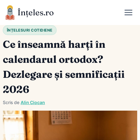
Skip
Înțeles.ro
to
content
ÎNȚELESURI COTIDIENE
Ce înseamnă harți în
calendarul ortodox?
Dezlegare și semnificații
2026
Scris de
Alin Ciocan