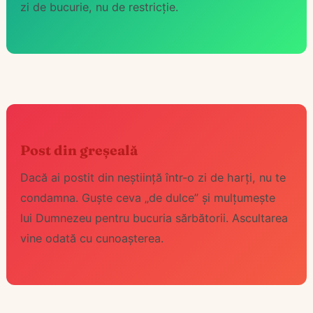
zi de bucurie, nu de restricție.
Post din greșeală
Dacă ai postit din neștiință într-o zi de harți, nu te
condamna. Guște ceva „de dulce” și mulțumește
lui Dumnezeu pentru bucuria sărbătorii. Ascultarea
vine odată cu cunoașterea.