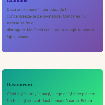
Examene
Dacă ai examene în perioada de harți,
concentrează-te pe învățătură. Mâncarea nu
trebuie să fie o
distragere. Mănâncă echilibrat și roagă-te pentru
înțelepciune.
Restaurant
Când ieși în oraș în harți, alege ce îți face plăcere.
Nu te simți vinovat dacă comandă carne. Este o