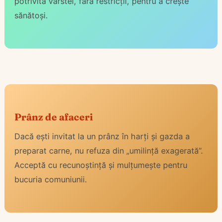
potrivită vârstei, fără restricții, pentru a crește
sănătoși.
Prânz de afaceri
Dacă ești invitat la un prânz în harți și gazda a
preparat carne, nu refuza din „umilință exagerată”.
Acceptă cu recunoștință și mulțumește pentru
bucuria comuniunii.