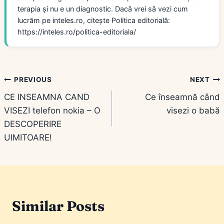
terapia și nu e un diagnostic. Dacă vrei să vezi cum
lucrăm pe inteles.ro, citește Politica editorială:
https://inteles.ro/politica-editoriala/
Navigare
PREVIOUS
NEXT
CE INSEAMNA CAND
Ce înseamnă când
în
VISEZI telefon nokia – O
visezi o babă
articole
DESCOPERIRE
UIMITOARE!
Similar Posts