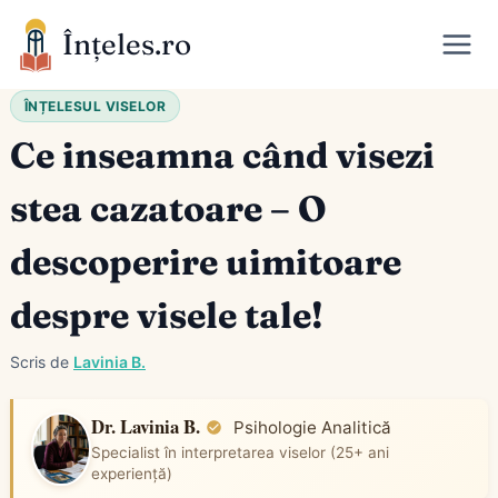
Skip
Înțeles.ro
to
content
ÎNȚELESUL VISELOR
Ce inseamna când visezi
stea cazatoare – O
descoperire uimitoare
despre visele tale!
Scris de
Lavinia B.
Dr. Lavinia B.
Psihologie Analitică
Specialist în interpretarea viselor (25+ ani
experiență)