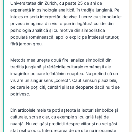
Universitatea din Zürich, cu peste 25 de ani de
experiență în psihologia analitică, în tradiția jungiană. Pe
inteles.ro scriu interpretări de vise. Lucrez cu simbolurile:
privesc imaginea din vis, o pun în legătură cu idei din
psihologia analitică și cu motive din simbolistica
populară românească, apoi o explic pe înțelesul tuturor,
fără jargon greu.
Metoda mea unește două fire: analiza simbolică din
tradiția jungiană și rădăcinile culturale românești ale
imaginilor pe care le întâlnim noaptea. Nu pretind că un
vis are un singur sens „corect". Caut sensuri plauzibile,
pe care le poți citi, cântări și lăsa deoparte dacă nu ți se
potrivesc.
Din articolele mele te poți aștepta la lecturi simbolice și
culturale, scrise clar, cu exemple și cu grijă față de
nuanță. Nu vei găsi predicții despre viitor și nu vei găsi
sfat psihologic. Interpretarea de pe site nu înlocuiește