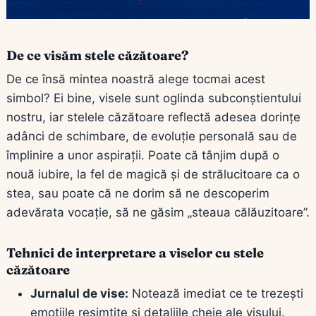
De ce visăm stele căzătoare?
De ce însă mintea noastră alege tocmai acest
simbol? Ei bine, visele sunt oglinda subconștientului
nostru, iar stelele căzătoare reflectă adesea dorințe
adânci de schimbare, de evoluție personală sau de
împlinire a unor aspirații. Poate că tânjim după o
nouă iubire, la fel de magică și de strălucitoare ca o
stea, sau poate că ne dorim să ne descoperim
adevărata vocație, să ne găsim „steaua călăuzitoare”.
Tehnici de interpretare a viselor cu stele
căzătoare
Jurnalul de vise:
Notează imediat ce te trezești
emoțiile resimțite și detaliile cheie ale visului.