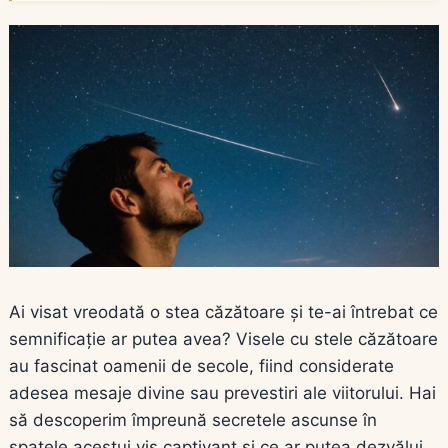
Ai visat vreodată o stea căzătoare și te-ai întrebat ce
semnificație ar putea avea? Visele cu stele căzătoare
au fascinat oamenii de secole, fiind considerate
adesea mesaje divine sau prevestiri ale viitorului. Hai
să descoperim împreună secretele ascunse în
spatele acestui vis captivant și ce ar putea dezvălui