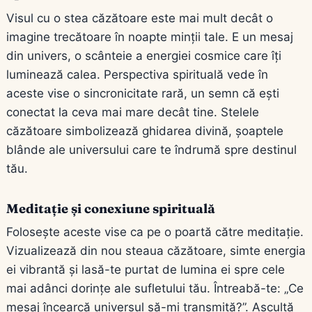
Visul cu o stea căzătoare este mai mult decât o
imagine trecătoare în noapte minții tale. E un mesaj
din univers, o scânteie a energiei cosmice care îți
luminează calea. Perspectiva spirituală vede în
aceste vise o sincronicitate rară, un semn că ești
conectat la ceva mai mare decât tine. Stelele
căzătoare simbolizează
ghidarea divină
, șoaptele
blânde ale universului care te îndrumă spre destinul
tău.
Meditație și conexiune spirituală
Folosește aceste vise ca pe o poartă către meditație.
Vizualizează din nou steaua căzătoare, simte energia
ei vibrantă și lasă-te purtat de lumina ei spre cele
mai adânci dorințe ale sufletului tău. Întreabă-te: „Ce
mesaj încearcă universul să-mi transmită?”. Ascultă