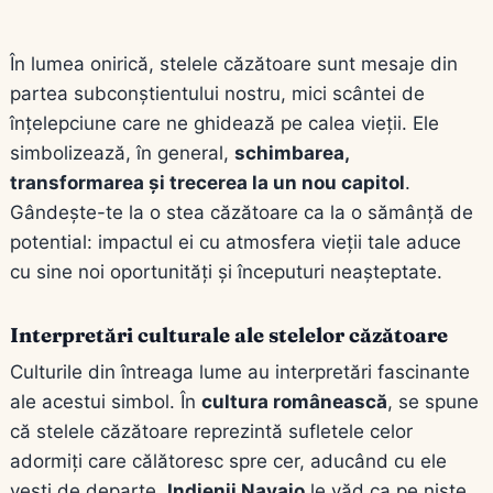
În lumea onirică, stelele căzătoare sunt mesaje din
partea subconștientului nostru, mici scântei de
înțelepciune care ne ghidează pe calea vieții. Ele
simbolizează, în general,
schimbarea,
transformarea și trecerea la un nou capitol
.
Gândește-te la o stea căzătoare ca la o sămânță de
potential: impactul ei cu atmosfera vieții tale aduce
cu sine noi oportunități și începuturi neașteptate.
Interpretări culturale ale stelelor căzătoare
Culturile din întreaga lume au interpretări fascinante
ale acestui simbol. În
cultura românească
, se spune
că stelele căzătoare reprezintă sufletele celor
adormiți care călătoresc spre cer, aducând cu ele
vești de departe.
Indienii Navajo
le văd ca pe niște