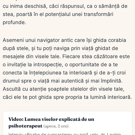
cu inima deschisă, căci răspunsul, ca o sămânță de
stea, poartă în el potențialul unei transformări
profunde.
Asemeni unui navigator antic care își ghida corabia
după stele, și tu poți naviga prin viață ghidat de
mesajele din visele tale. Fiecare stea căzătoare este
o invitație la introspecție, o oportunitate de a te
conecta la înțelepciunea ta interioară și de a-ți croi
drumul spre o viață mai autentică și mai împlinită.
Ascultă cu atenție șoaptele stelelor din visele tale,
căci ele te pot ghida spre propria ta lumină interioară.
Video: Lumea viselor explicată de un
psihoterapeut
(aprox. 2 ore)
Interviu «Boabe de cunoaștere» cu prof. univ. dr. Lavinia