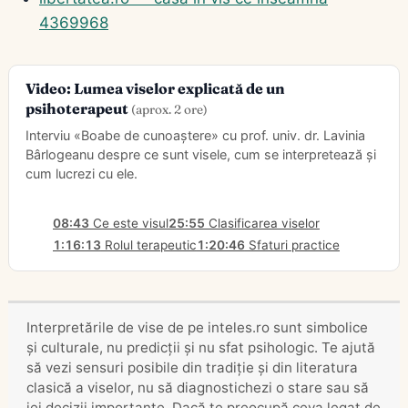
4369968
Video: Lumea viselor explicată de un
psihoterapeut
(aprox. 2 ore)
Interviu «Boabe de cunoaștere» cu prof. univ. dr. Lavinia
Bârlogeanu despre ce sunt visele, cum se interpretează și
cum lucrezi cu ele.
08:43
Ce este visul
25:55
Clasificarea viselor
1:16:13
Rolul terapeutic
1:20:46
Sfaturi practice
Interpretările de vise de pe inteles.ro sunt simbolice
și culturale, nu predicții și nu sfat psihologic. Te ajută
să vezi sensuri posibile din tradiție și din literatura
clasică a viselor, nu să diagnostichezi o stare sau să
iei decizii importante. Dacă te preocupă ceva legat de