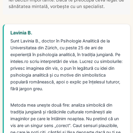
sănătatea mintală, vorbește cu un specialist.
Lavinia B.
Sunt Lavinia B., doctor în Psihologie Analitică de la
Universitatea din Zürich, cu peste 25 de ani de
experiență în psihologia analitică, în tradiția jungiană. Pe
inteles.ro scriu interpretări de vise. Lucrez cu simbolurile:
privesc imaginea din vis, o pun în legătură cu idei din
psihologia analitică și cu motive din simbolistica
populară românească, apoi o explic pe înțelesul tuturor,
fără jargon greu.
Metoda mea unește două fire: analiza simbolică din
tradiția jungiană și rădăcinile culturale românești ale
imaginilor pe care le întâlnim noaptea. Nu pretind că un
vis are un singur sens „corect". Caut sensuri plauzibile,
pe care le poți citi, cântări și lăsa deoparte dacă nu ți se