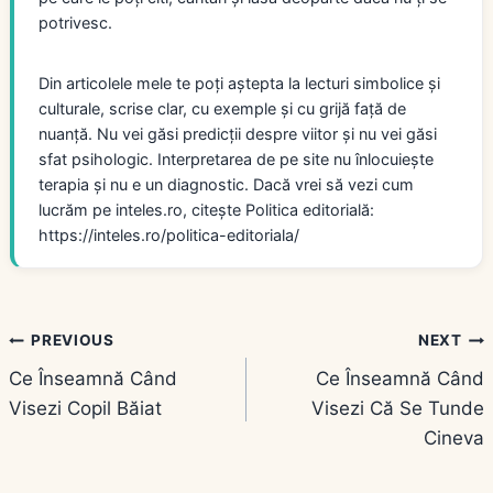
potrivesc.
Din articolele mele te poți aștepta la lecturi simbolice și
culturale, scrise clar, cu exemple și cu grijă față de
nuanță. Nu vei găsi predicții despre viitor și nu vei găsi
sfat psihologic. Interpretarea de pe site nu înlocuiește
terapia și nu e un diagnostic. Dacă vrei să vezi cum
lucrăm pe inteles.ro, citește Politica editorială:
https://inteles.ro/politica-editoriala/
Navigare
PREVIOUS
NEXT
Ce Înseamnă Când
Ce Înseamnă Când
în
Visezi Copil Băiat
Visezi Că Se Tunde
articole
Cineva