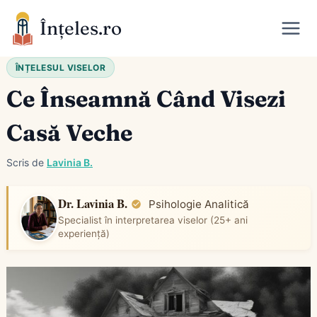
Skip
Înțeles.ro
to
content
ÎNȚELESUL VISELOR
Ce Înseamnă Când Visezi
Casă Veche
Scris de
Lavinia B.
Dr. Lavinia B.
Psihologie Analitică
Specialist în interpretarea viselor (25+ ani
experiență)