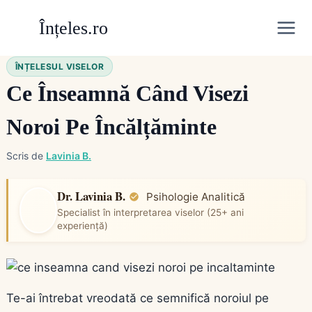
Skip
Înțeles.ro
to
content
ÎNȚELESUL VISELOR
Ce Înseamnă Când Visezi
Noroi Pe Încălțăminte
Scris de
Lavinia B.
Dr. Lavinia B.
Psihologie Analitică
Specialist în interpretarea viselor (25+ ani
experiență)
Te-ai întrebat vreodată ce semnifică noroiul pe