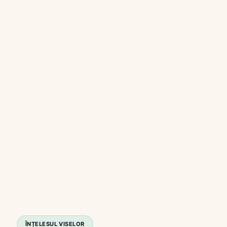
ÎNȚELESUL VISELOR