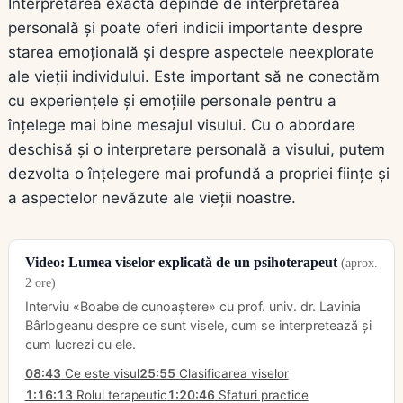
Interpretarea exactă depinde de interpretarea
personală și poate oferi indicii importante despre
starea emoțională și despre aspectele neexplorate
ale vieții individului. Este important să ne conectăm
cu experiențele și emoțiile personale pentru a
înțelege mai bine mesajul visului. Cu o abordare
deschisă și o interpretare personală a visului, putem
dezvolta o înțelegere mai profundă a propriei ființe și
a aspectelor nevăzute ale vieții noastre.
Video: Lumea viselor explicată de un psihoterapeut
(aprox.
2 ore)
Interviu «Boabe de cunoaștere» cu prof. univ. dr. Lavinia
Bârlogeanu despre ce sunt visele, cum se interpretează și
cum lucrezi cu ele.
08:43
Ce este visul
25:55
Clasificarea viselor
1:16:13
Rolul terapeutic
1:20:46
Sfaturi practice