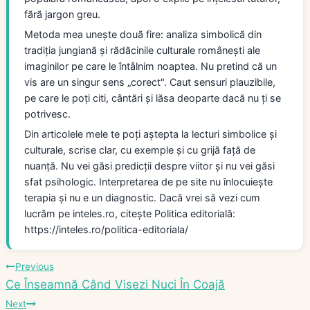
fără jargon greu.
Metoda mea unește două fire: analiza simbolică din
tradiția jungiană și rădăcinile culturale românești ale
imaginilor pe care le întâlnim noaptea. Nu pretind că un
vis are un singur sens „corect". Caut sensuri plauzibile,
pe care le poți citi, cântări și lăsa deoparte dacă nu ți se
potrivesc.
Din articolele mele te poți aștepta la lecturi simbolice și
culturale, scrise clar, cu exemple și cu grijă față de
nuanță. Nu vei găsi predicții despre viitor și nu vei găsi
sfat psihologic. Interpretarea de pe site nu înlocuiește
terapia și nu e un diagnostic. Dacă vrei să vezi cum
lucrăm pe inteles.ro, citește Politica editorială:
https://inteles.ro/politica-editoriala/
Navigare
Previous
Ce Înseamnă Când Visezi Nuci În Coajă
în
Next