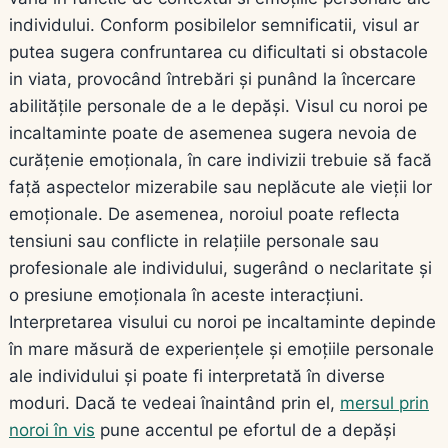
individului. Conform posibilelor semnificatii, visul ar
putea sugera confruntarea cu dificultati si obstacole
in viata, provocând întrebări și punând la încercare
abilitățile personale de a le depăși. Visul cu noroi pe
incaltaminte poate de asemenea sugera nevoia de
curățenie emoționala, în care indivizii trebuie să facă
față aspectelor mizerabile sau neplăcute ale vieții lor
emoționale. De asemenea, noroiul poate reflecta
tensiuni sau conflicte in relațiile personale sau
profesionale ale individului, sugerând o neclaritate și
o presiune emoționala în aceste interacțiuni.
Interpretarea visului cu noroi pe incaltaminte depinde
în mare măsură de experiențele și emoțiile personale
ale individului și poate fi interpretată în diverse
moduri. Dacă te vedeai înaintând prin el,
mersul prin
noroi în vis
pune accentul pe efortul de a depăși