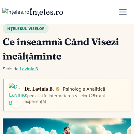
Skip
Înțeles.ro
to
content
ÎNȚELESUL VISELOR
Ce înseamnă Când Visezi
încălțăminte
Scris de
Lavinia B.
Dr. Lavinia B.
Psihologie Analitică
Specialist în interpretarea viselor (25+ ani
experiență)