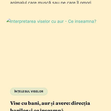
animalul care mușcă sau pe care îl omori
schimbă tot sensul.
ÎNȚELESUL VISELOR
Vise cu bani, aur și avere: direcția
banilor și ce înseamnă