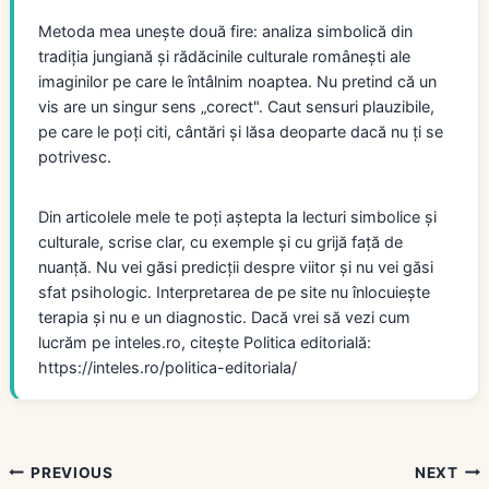
Metoda mea unește două fire: analiza simbolică din
tradiția jungiană și rădăcinile culturale românești ale
imaginilor pe care le întâlnim noaptea. Nu pretind că un
vis are un singur sens „corect". Caut sensuri plauzibile,
pe care le poți citi, cântări și lăsa deoparte dacă nu ți se
potrivesc.
Din articolele mele te poți aștepta la lecturi simbolice și
culturale, scrise clar, cu exemple și cu grijă față de
nuanță. Nu vei găsi predicții despre viitor și nu vei găsi
sfat psihologic. Interpretarea de pe site nu înlocuiește
terapia și nu e un diagnostic. Dacă vrei să vezi cum
lucrăm pe inteles.ro, citește Politica editorială:
https://inteles.ro/politica-editoriala/
Navigare
PREVIOUS
NEXT