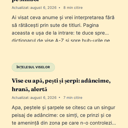
Actualizat:
august 6, 2026
8
Ai visat ceva anume și vrei interpretarea fără
să rătăcești prin sute de titluri. Pagina
aceasta e ușa de la intrare: te duce spre
dicționarul de vise A-Z și spre hub-urile pe
familii de simboluri. Nu e un articol de „vis cu
X”; e harta pe care o folosești când știi
simbolul, dar nu știi…
ÎNȚELESUL VISELOR
Vise cu apă, pești și șerpi: adâncime,
hrană, alertă
Actualizat:
august 6, 2026
7
Apa, peștele și șarpele se citesc ca un singur
peisaj de adâncime: ce simți, ce prinzi și ce
te amenință din zona pe care n-o controlezi