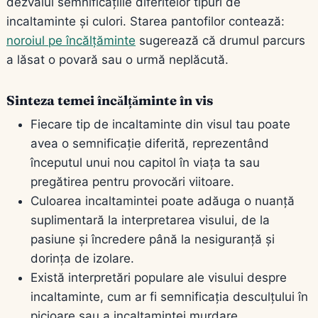
dezvălui semnificațiile diferitelor tipuri de
incaltaminte și culori. Starea pantofilor contează:
noroiul pe încălțăminte
sugerează că drumul parcurs
a lăsat o povară sau o urmă neplăcută.
Sinteza temei încălțăminte în vis
Fiecare tip de incaltaminte din visul tau poate
avea o semnificație diferită, reprezentând
începutul unui nou capitol în viața ta sau
pregătirea pentru provocări viitoare.
Culoarea incaltamintei poate adăuga o nuanță
suplimentară la interpretarea visului, de la
pasiune și încredere până la nesiguranță și
dorința de izolare.
Există interpretări populare ale visului despre
incaltaminte, cum ar fi semnificația desculțului în
picioare sau a incaltamintei murdare.