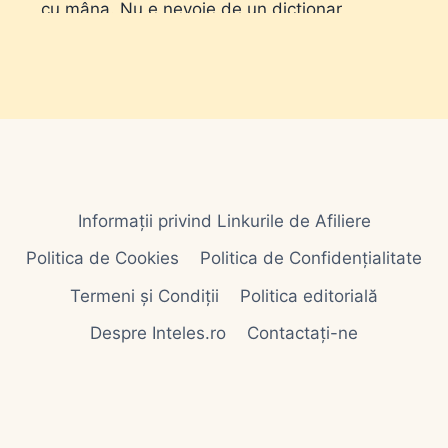
cu mâna. Nu e nevoie de un dicționar
ezoteric. E nevoie de stare (limpede sau
tulbure), de gest (bei, înoți, prinzi, omori) și
de distanță (în casă sau pe…
Informații privind Linkurile de Afiliere
Politica de Cookies
Politica de Confidențialitate
Termeni și Condiții
Politica editorială
Despre Inteles.ro
Contactați-ne