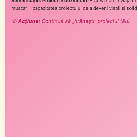
Semnificație:
Proiect în dezvoltare
– Ceva nou în viața ta 
mușca” = capacitatea proiectului de a deveni viabil și sol
💡
Acțiune:
Continuă să „hrănești” proiectul tău!