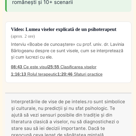
românești și 10+ scenarii
Video: Lumea viselor explicată de un psihoterapeut
(aprox. 2 ore)
Interviu «Boabe de cunoaștere» cu prof. univ. dr. Lavinia
Bârlogeanu despre ce sunt visele, cum se interpretează
și cum lucrezi cu ele.
08:43
Ce este visul
25:55
Clasificarea viselor
1:16:13
Rolul terapeutic
1:20:46
Sfaturi practice
Interpretările de vise de pe inteles.ro sunt simbolice
și culturale, nu predicții și nu sfat psihologic. Te
ajută să vezi sensuri posibile din tradiție și din
literatura clasică a viselor, nu să diagnostichezi o
stare sau să iei decizii importante. Dacă te
preocupă ceva legat de sănătatea mintală,