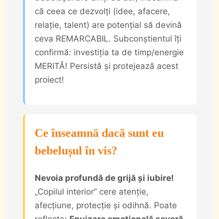
că ceea ce dezvolți (idee, afacere,
relație, talent) are potențial să devină
ceva REMARCABIL. Subconștientul îți
confirmă: investiția ta de timp/energie
MERITĂ! Persistă și protejează acest
proiect!
Ce înseamnă dacă sunt eu
bebelușul în vis?
Nevoia profundă de grijă și iubire!
„Copilul interior” cere atenție,
afecțiune, protecție și odihnă. Poate
reflecta:
Epuizare emoțională severă
,