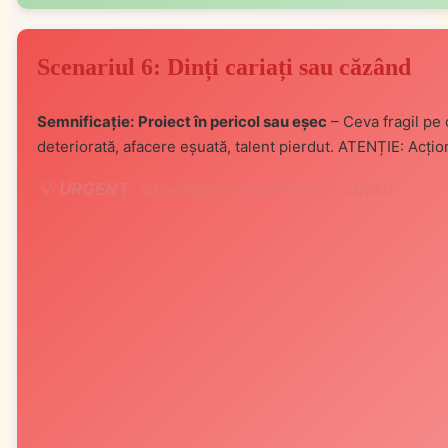
Scenariul 6: Dinți cariați sau căzând
Semnificație:
Proiect în pericol sau eșec
– Ceva fragil pe 
deteriorată, afacere eșuată, talent pierdut. ATENȚIE: Acți
💡
URGENT:
Salvează ce mai poate fi salvat!