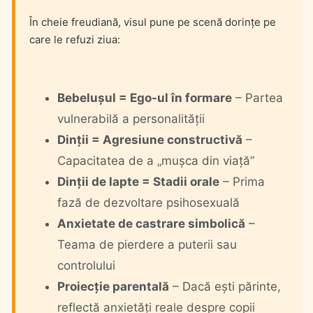
În cheie freudiană, visul pune pe scenă dorințe pe
care le refuzi ziua:
Bebelușul = Ego-ul în formare
– Partea
vulnerabilă a personalității
Dinții = Agresiune constructivă
–
Capacitatea de a „mușca din viață”
Dinții de lapte = Stadii orale
– Prima
fază de dezvoltare psihosexuală
Anxietate de castrare simbolică
–
Teama de pierdere a puterii sau
controlului
Proiecție parentală
– Dacă ești părinte,
reflectă anxietăți reale despre copii