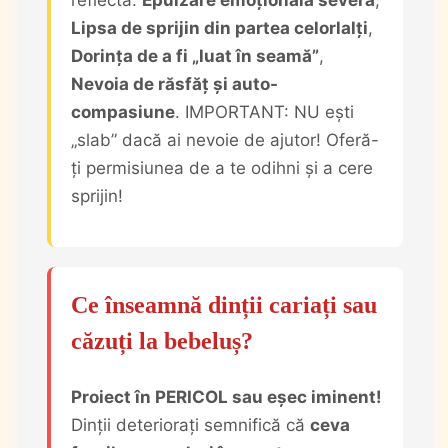
Lipsa de sprijin din partea celorlalți
,
Dorința de a fi „luat în seamă”
,
Nevoia de răsfăț și auto-
compasiune
. IMPORTANT: NU ești
„slab” dacă ai nevoie de ajutor! Oferă-
ți permisiunea de a te odihni și a cere
sprijin!
Ce înseamnă dinții cariați sau
căzuți la bebeluș?
Proiect în PERICOL sau eșec iminent!
Dinții deteriorați semnifică că
ceva