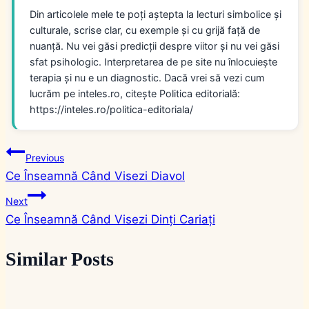
Din articolele mele te poți aștepta la lecturi simbolice și
culturale, scrise clar, cu exemple și cu grijă față de
nuanță. Nu vei găsi predicții despre viitor și nu vei găsi
sfat psihologic. Interpretarea de pe site nu înlocuiește
terapia și nu e un diagnostic. Dacă vrei să vezi cum
lucrăm pe inteles.ro, citește Politica editorială:
https://inteles.ro/politica-editoriala/
Navigare
Previous
Ce Înseamnă Când Visezi Diavol
în
Next
articole
Ce Înseamnă Când Visezi Dinți Cariați
Similar Posts