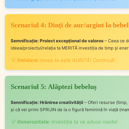
Scenariul 4: Dinți de aur/argint la bebe
Semnificație:
Proiect excepțional de valoros
– Ceea ce de
ideea/proiectul/relația ta MERITĂ investiția de timp și ener
💡
Validare:
Ideea ta este AURITĂ! Continuă!
Scenariul 5: Alăptezi bebeluș
Semnificație:
Hrănirea creativității
– Oferi resurse (timp,
și că vei primi SPRIJIN de la o figură feminină în viață (m
💡
Generozitate:
Investiția ta va aduce roade!