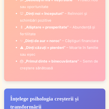
sau oportunitate
🦷
„Dinți noi = începuturi”
– Reînnoiri și
schimbări pozitive
🍼
„Alăptare = prosperitate”
– Abundență și
fertilitate
✨
„Dinți de aur = noroc”
– Câștiguri financiare
⚠️
„Dinți căzuți = pierderi”
– Moarte în familie
sau eșec
🎂
„Primul dinte = binecuvântare”
– Semn de
creștere sănătoasă
Înțelege psihologia creșterii și
transformării