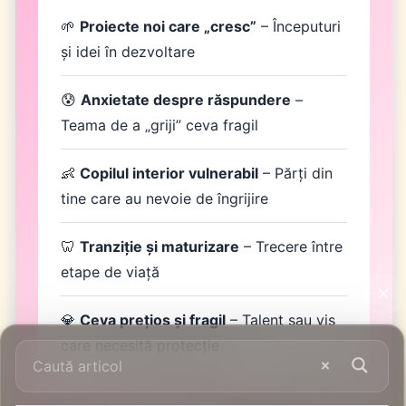
🌱
Proiecte noi care „cresc”
– Începuturi
și idei în dezvoltare
😰
Anxietate despre răspundere
–
Teama de a „griji” ceva fragil
👶
Copilul interior vulnerabil
– Părți din
tine care au nevoie de îngrijire
🦷
Tranziție și maturizare
– Trecere între
etape de viață
💎
Ceva prețios și fragil
– Talent sau vis
care necesită protecție