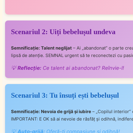
Scenariul 2: Uiți bebelușul undeva
Semnificație:
Talent neglijat
– Ai „abandonat” o parte creat
lipsă de atenție. SEMNAL urgent să te reconectezi cu pasiun
💡
Reflecție:
Ce talent ai abandonat? Reînvie-l!
Scenariul 3: Tu însuți ești bebelușul
Semnificație:
Nevoia de grijă și iubire
– „Copilul interior” 
IMPORTANT: E OK să ai nevoie de răsfăț și odihnă, indiferen
💡
Auto-grijă:
Oferă-ți compasiune și odihnă!