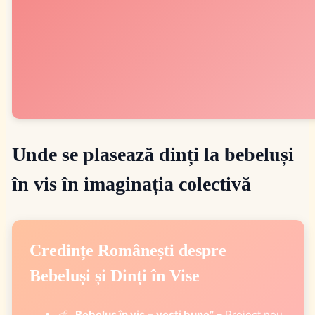
Unde se plasează dinți la bebeluși
în vis în imaginația colectivă
Credințe Românești despre
Bebeluși și Dinți în Vise
👶
„Bebeluș în vis = vești bune”
– Proiect nou