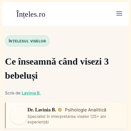
Skip
Înțeles.ro
to
content
ÎNȚELESUL VISELOR
Ce înseamnă când visezi 3
bebeluși
Scris de
Lavinia B.
Dr. Lavinia B.
Psihologie Analitică
Specialist în interpretarea viselor (25+ ani
experiență)