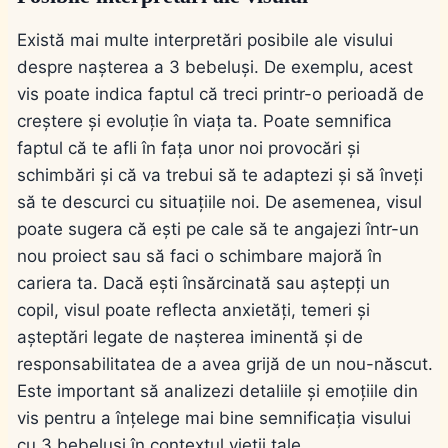
Există mai multe interpretări posibile ale visului
despre nașterea a 3 bebeluși. De exemplu, acest
vis poate indica faptul că treci printr-o perioadă de
creștere și evoluție în viața ta. Poate semnifica
faptul că te afli în fața unor noi provocări și
schimbări și că va trebui să te adaptezi și să înveți
să te descurci cu situațiile noi. De asemenea, visul
poate sugera că ești pe cale să te angajezi într-un
nou proiect sau să faci o schimbare majoră în
cariera ta. Dacă ești însărcinată sau aștepți un
copil, visul poate reflecta anxietăți, temeri și
așteptări legate de nașterea iminentă și de
responsabilitatea de a avea grijă de un nou-născut.
Este important să analizezi detaliile și emoțiile din
vis pentru a înțelege mai bine semnificația visului
cu 3 bebeluși în contextul vieții tale.