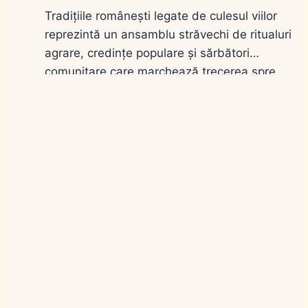
Tradițiile românești legate de culesul viilor
reprezintă un ansamblu străvechi de ritualuri
agrare, credințe populare și sărbători
comunitare care marchează trecerea spre
toamnă, având ca punct de reper sărbătoarea
Cârstovului Viilor de la 14 septembrie (Înălțarea
Sfintei Cruci). În toate regiunile viticole din
România, de la Dealurile Moldovei și Podgoria
Dealu Mare până în Banat…