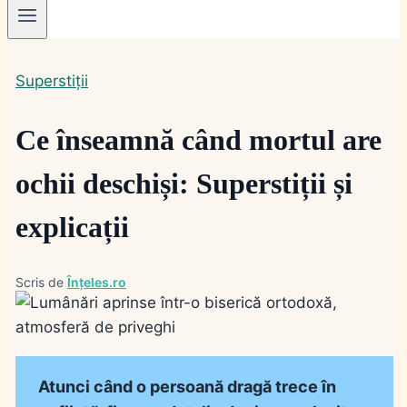
Superstiții
Ce înseamnă când mortul are
ochii deschiși: Superstiții și
explicații
Scris de
Înțeles.ro
Atunci când o persoană dragă trece în