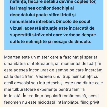
neființă, fiecare detaliu devine copleșitor,
iar imaginea ochilor deschiși ai
decedatului poate stârni frică și
nenumărate întrebări. Dincolo de șocul
vizual, această situație este încărcată de
superstiții străvechi care vorbesc despre
suflete neliniștite și mesaje de dincolo.
Moartea este un mister care a fascinat și speriat
umanitatea dintotdeauna, iar momentul despărțirii
este adesea înconjurat de semne pe care încercăm
să le descifrăm. Vederea unui trup neînsuflețit cu
ochii deschiși sau întredeschiși este una dintre cele
mai tulburătoare experiențe pentru familia
îndoliată. În credința populară românească, acest
fenomen nu este niciodată întâmplător, fiind privit