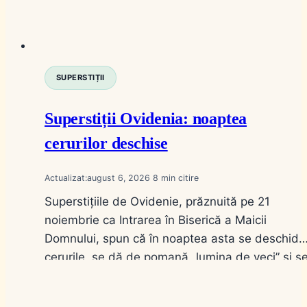
SUPERSTIȚII
Superstiții Ovidenia: noaptea
cerurilor deschise
Actualizat:
august 6, 2026
8
Superstițiile de Ovidenie, prăznuită pe 21
noiembrie ca Intrarea în Biserică a Maicii
Domnului, spun că în noaptea asta se deschid
cerurile, se dă de pomană „lumina de veci” și s
citesc semne pentru iarna care vine. Este
noaptea vederii, nu a fricii oarbe. Pe scurt