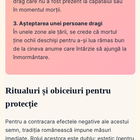
drag care nu a fost prezent la căpătâiul său
în momentul morții.
3. Așteptarea unei persoane dragi
În unele zone ale țării, se crede că mortul
ține ochii deschiși pentru a-și lua rămas bun
de la cineva anume care întârzie să ajungă la
înmormântare.
Ritualuri și obiceiuri pentru
protecție
Pentru a contracara efectele negative ale acestui
semn, tradiția românească impune măsuri
imediate. Rolul acestora este dublu: estetic (pentru