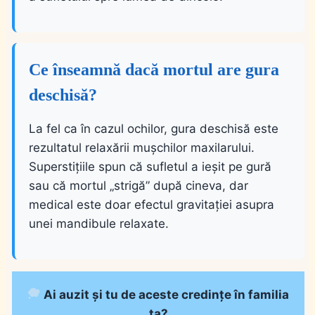
Ce înseamnă dacă mortul are gura
deschisă?
La fel ca în cazul ochilor, gura deschisă este
rezultatul relaxării mușchilor maxilarului.
Superstițiile spun că sufletul a ieșit pe gură
sau că mortul „strigă” după cineva, dar
medical este doar efectul gravitației asupra
unei mandibule relaxate.
Ai auzit și tu de aceste credințe în familia
ta?