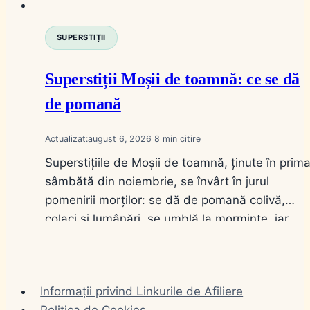
SUPERSTIȚII
Superstiții Moșii de toamnă: ce se dă
de pomană
Actualizat:
august 6, 2026
8
Superstițiile de Moșii de toamnă, ținute în prim
sâmbătă din noiembrie, se învârt în jurul
pomenirii morților: se dă de pomană colivă,
colaci și lumânări, se umblă la morminte, iar
casa nu se lasă fără lumină, ca sufletele să se
odihnească. Este una dintre cele mai vechi zile
de pomenire din calendarul popular românesc.
Informații privind Linkurile de Afiliere
Pe…
Politica de Cookies