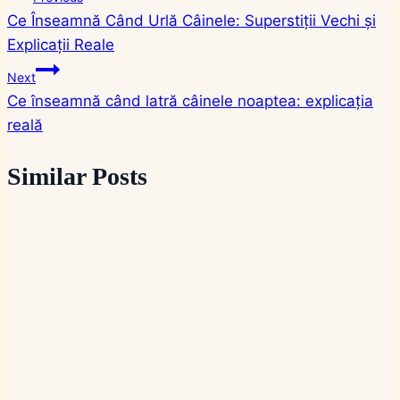
Ce Înseamnă Când Urlă Câinele: Superstiții Vechi și
în
Explicații Reale
articole
Next
Ce înseamnă când latră câinele noaptea: explicația
reală
Similar Posts