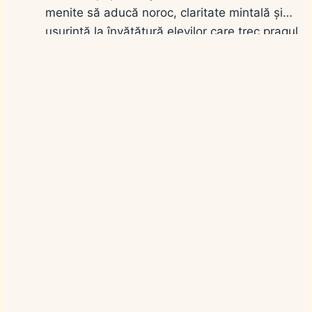
menite să aducă noroc, claritate mintală și
ușurință la învățătură elevilor care trec pragul
clasei la începutul noului an școlar. În România,
deschiderea cursurilor pentru anul școlar 2026-
2027 are loc pe 7 septembrie 2026, iar
pregătirile părinților și bunicilor combină
emoția…