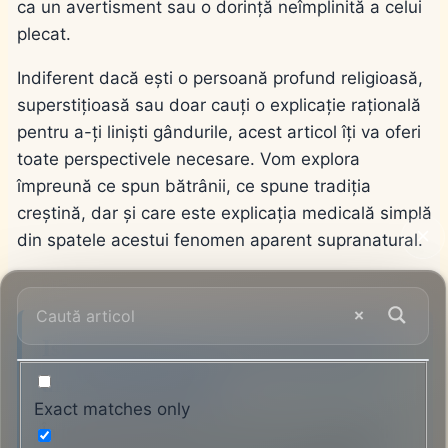
ca un avertisment sau o dorință neîmplinită a celui
plecat.
Indiferent dacă ești o persoană profund religioasă,
superstițioasă sau doar cauți o explicație rațională
pentru a-ți liniști gândurile, acest articol îți va oferi
toate perspectivele necesare. Vom explora
împreună ce spun bătrânii, ce spune tradiția
creștină, dar și care este explicația medicală simplă
din spatele acestui fenomen aparent supranatural.
Istoricul pe scurt al temei mortul
are ochii deschiși
Exact matches only
În folclorul românesc, ochii sunt considerați