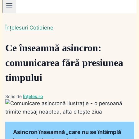
Înțelesuri Cotidiene
Ce înseamnă asincron:
comunicarea fără presiunea
timpului
Scris de
Înțeles.ro
Asincron înseamnă „care nu se întâmplă