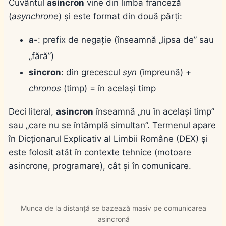
Cuvântul
asincron
vine din limba franceză
(
asynchrone
) și este format din două părți:
a-
: prefix de negație (înseamnă „lipsa de” sau
„fără”)
sincron
: din grecescul
syn
(împreună) +
chronos
(timp) = în același timp
Deci literal,
asincron
înseamnă „nu în același timp”
sau „care nu se întâmplă simultan”. Termenul apare
în Dicționarul Explicativ al Limbii Române (DEX) și
este folosit atât în contexte tehnice (motoare
asincrone, programare), cât și în comunicare.
Munca de la distanță se bazează masiv pe comunicarea
asincronă