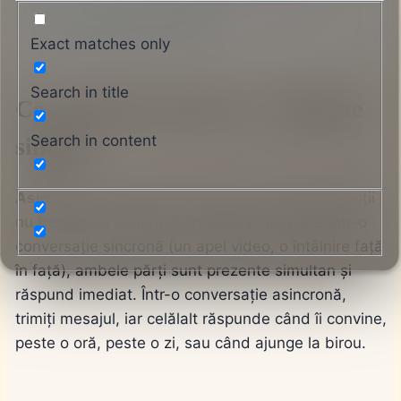
10 întrebări frecvente
Exact matches only
Search in title
Ce înseamnă asincron – definiție
Search in content
simplă
Asincron
descrie orice proces în care participanții
nu trebuie să acționeze în același moment. Într-o
conversație sincronă (un apel video, o întâlnire față
în față), ambele părți sunt prezente simultan și
răspund imediat. Într-o conversație asincronă,
trimiți mesajul, iar celălalt răspunde când îi convine,
peste o oră, peste o zi, sau când ajunge la birou.