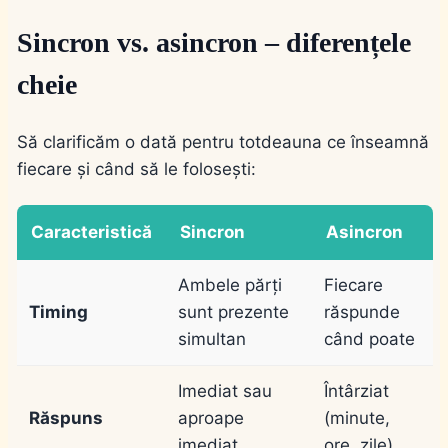
Sincron vs. asincron – diferențele
cheie
Să clarificăm o dată pentru totdeauna ce înseamnă
fiecare și când să le folosești:
Caracteristică
Sincron
Asincron
Ambele părți
Fiecare
Timing
sunt prezente
răspunde
simultan
când poate
Imediat sau
Întârziat
Răspuns
aproape
(minute,
imediat
ore, zile)