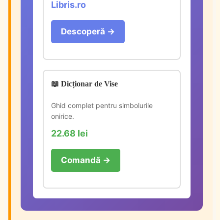
Libris.ro
Descoperă →
📖 Dicționar de Vise
Ghid complet pentru simbolurile
onirice.
22.68 lei
Comandă →