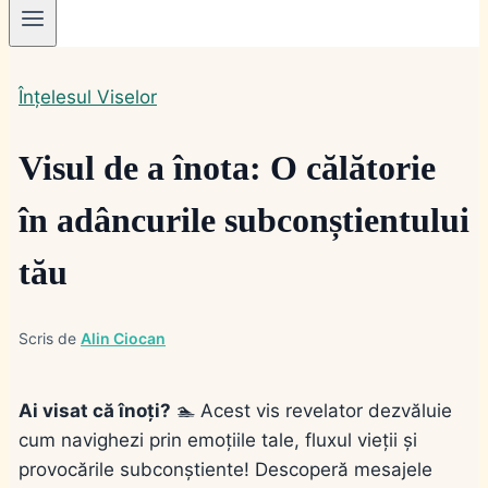
Înțelesul Viselor
Visul de a înota: O călătorie
în adâncurile subconștientului
tău
Scris de
Alin Ciocan
Ai visat că înoți?
🏊 Acest vis revelator dezvăluie
cum navighezi prin emoțiile tale, fluxul vieții și
provocările subconștiente! Descoperă mesajele