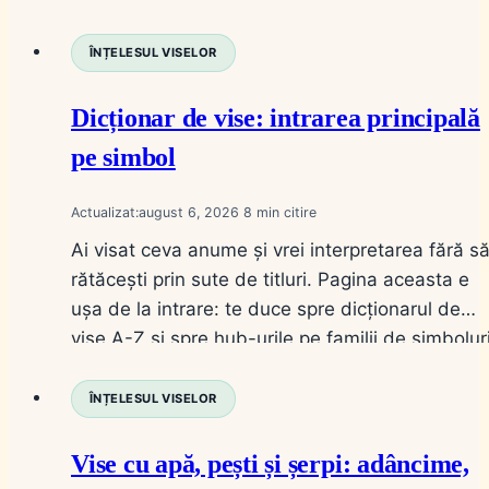
ÎNȚELESUL VISELOR
Dicționar de vise: intrarea principală
pe simbol
Actualizat:
august 6, 2026
8
Ai visat ceva anume și vrei interpretarea fără s
rătăcești prin sute de titluri. Pagina aceasta e
ușa de la intrare: te duce spre dicționarul de
vise A-Z și spre hub-urile pe familii de simboluri
Nu e un articol de „vis cu X”; e harta pe care o
folosești când știi simbolul, dar nu știi…
ÎNȚELESUL VISELOR
Vise cu apă, pești și șerpi: adâncime,