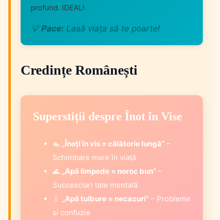
profund. IDEAL!
💡
Pace:
Lasă viața să te poarte!
Credințe Românești
Superstiții despre Înot în Vise
🏊
„Înoți în vis = călătorie lungă”
–
Schimbare mare în viață
🌊
„Apă limpede = noroc bun”
–
Succesclari tate mentală
💧
„Apă tulbure = necazuri”
– Probleme
și confuzie