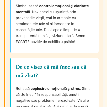
Simbolizează
control emoțional și claritate
mentală
. Navighezi cu ușurință prin
provocările vieții, ești în armonie cu
sentimentele tale și ai încredere în
capacitățile tale. Dacă apa e limpede =
transparență totală și viziune clară. Semn
FOARTE pozitiv de echilibru psihic!
De ce visez că mă înec sau că
mă zbat?
Reflectă
copleșire emoțională și stres
. Simți
că „te îneci” în responsabilități, emoții
negative sau probleme nerezolvate. Visul e
un semnal de alarmă că ai nevoie de pauză,