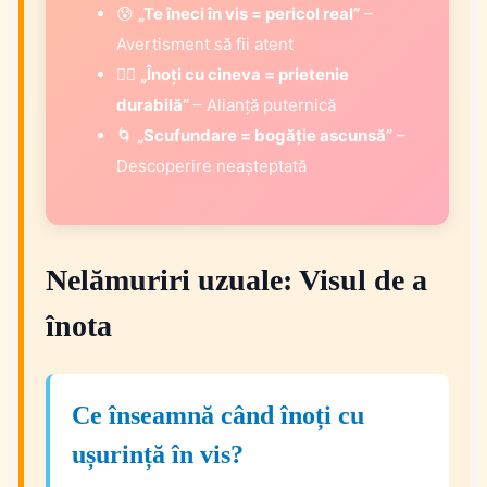
😰
„Te îneci în vis = pericol real”
–
Avertisment să fii atent
🏊‍♀️
„Înoți cu cineva = prietenie
durabilă”
– Alianță puternică
🌀
„Scufundare = bogăție ascunsă”
–
Descoperire neașteptată
Nelămuriri uzuale: Visul de a
înota
Ce înseamnă când înoți cu
ușurință în vis?