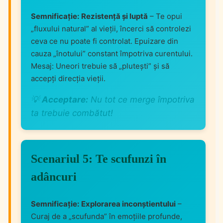
Semnificație:
Rezistență și luptă
– Te opui
„fluxului natural” al vieții, încerci să controlezi
ceva ce nu poate fi controlat. Epuizare din
cauza „înotului” constant împotriva curentului.
Mesaj: Uneori trebuie să „plutești” și să
accepți direcția vieții.
💡
Acceptare:
Nu tot ce merge împotriva
ta trebuie combătut!
Scenariul 5: Te scufunzi în
adâncuri
Semnificație:
Explorarea inconștientului
–
Curaj de a „scufunda” în emoțiile profunde,