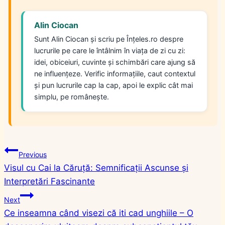
Alin Ciocan
Sunt Alin Ciocan și scriu pe Înțeles.ro despre
lucrurile pe care le întâlnim în viața de zi cu zi:
idei, obiceiuri, cuvinte și schimbări care ajung să
ne influențeze. Verific informațiile, caut contextul
și pun lucrurile cap la cap, apoi le explic cât mai
simplu, pe românește.
Navigare
Previous
Visul cu Cai la Căruță: Semnificații Ascunse și
în
Interpretări Fascinante
articole
Next
Ce inseamna când visezi că iti cad unghiile – O