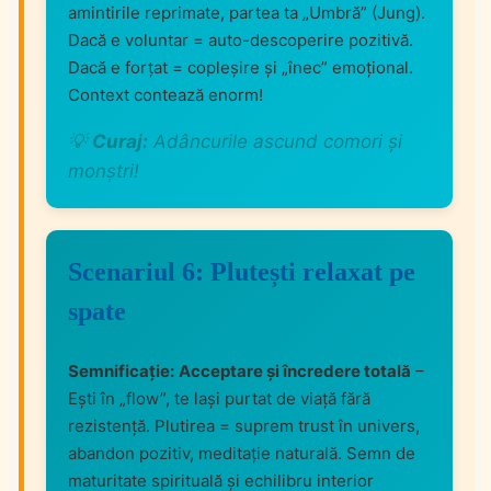
amintirile reprimate, partea ta „Umbră” (Jung).
Dacă e voluntar = auto-descoperire pozitivă.
Dacă e forțat = copleșire și „înec” emoțional.
Context contează enorm!
💡
Curaj:
Adâncurile ascund comori și
monștri!
Scenariul 6: Plutești relaxat pe
spate
Semnificație:
Acceptare și încredere totală
–
Ești în „flow”, te lași purtat de viață fără
rezistență. Plutirea = suprem trust în univers,
abandon pozitiv, meditație naturală. Semn de
maturitate spirituală și echilibru interior