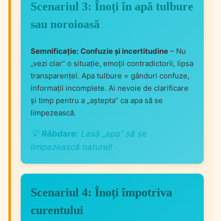
Scenariul 3: Înoți în apă tulbure
sau noroioasă
Semnificație:
Confuzie și incertitudine
– Nu
„vezi clar” o situație, emoții contradictorii, lipsa
transparenței. Apa tulbure = gânduri confuze,
informații incomplete. Ai nevoie de clarificare
și timp pentru a „aștepta” ca apa să se
limpezească.
💡
Răbdare:
Lasă „apa” să se
limpezească natural!
Scenariul 4: Înoți împotriva
curentului