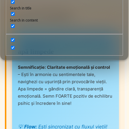
Search in title
Scenarii Detaliate
Search in content
Scenariul 1: Înoți cu ușurință în
apă limpede
Semnificație:
Claritate emoțională și control
– Ești în armonie cu sentimentele tale,
navighezi cu ușurință prin provocările vieții.
Apa limpede = gândire clară, transparență
emoțională. Semn FOARTE pozitiv de echilibru
psihic și încredere în sine!
💡
Flow:
Ești sincronizat cu fluxul vieții!