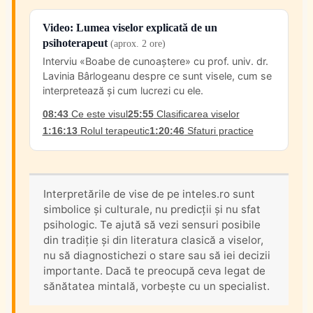
Video: Lumea viselor explicată de un
psihoterapeut
(aprox. 2 ore)
Interviu «Boabe de cunoaștere» cu prof. univ. dr.
Lavinia Bârlogeanu despre ce sunt visele, cum se
interpretează și cum lucrezi cu ele.
08:43
Ce este visul
25:55
Clasificarea viselor
1:16:13
Rolul terapeutic
1:20:46
Sfaturi practice
Interpretările de vise de pe inteles.ro sunt
simbolice și culturale, nu predicții și nu sfat
psihologic. Te ajută să vezi sensuri posibile
din tradiție și din literatura clasică a viselor,
nu să diagnostichezi o stare sau să iei decizii
importante. Dacă te preocupă ceva legat de
sănătatea mintală, vorbește cu un specialist.