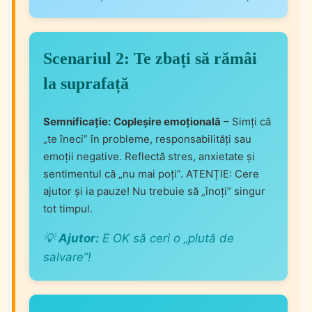
Scenariul 2: Te zbați să rămâi
la suprafață
Semnificație:
Copleșire emoțională
– Simți că
„te îneci” în probleme, responsabilități sau
emoții negative. Reflectă stres, anxietate și
sentimentul că „nu mai poți”. ATENȚIE: Cere
ajutor și ia pauze! Nu trebuie să „înoți” singur
tot timpul.
💡
Ajutor:
E OK să ceri o „plută de
salvare”!