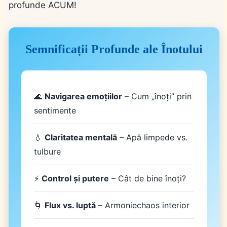
profunde ACUM!
Semnificații Profunde ale Înotului
🌊
Navigarea emoțiilor
– Cum „înoți” prin
sentimente
💧
Claritatea mentală
– Apă limpede vs.
tulbure
⚡
Control și putere
– Cât de bine înoți?
🌀
Flux vs. luptă
– Armoniechaos interior