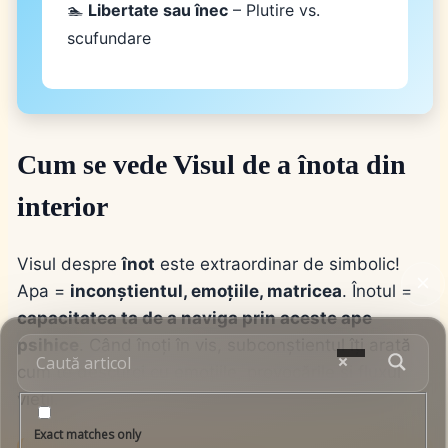
🏊
Libertate sau înec
– Plutire vs.
scufundare
Cum se vede Visul de a înota din
interior
Visul despre
înot
este extraordinar de simbolic!
Apa =
inconștientul, emoțiile, matricea
. Înotul =
capacitatea ta de a naviga prin aceste ape
psihice
. Când înoți în vis, subconștientul îți arată
cum te descurci cu emoțiile, provocările și fluxul
vieții.
Exact matches only