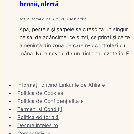
hrană, alertă
Actualizat:
august 6, 2026
7
Apa, peștele și șarpele se citesc ca un singur
peisaj de adâncime: ce simți, ce prinzi și ce te
amenință din zona pe care n-o controlezi cu
mâna. Nu e nevoie de un dicționar ezoteric. E
nevoie de stare (limpede sau tulbure), de gest
(bei, înoți, prinzi, omori) și de distanță (în casă
sau pe…
Informații privind Linkurile de Afiliere
Politica de Cookies
Politica de Confidențialitate
Termeni și Condiții
Politica editorială
Despre Inteles.ro
Contactați-ne