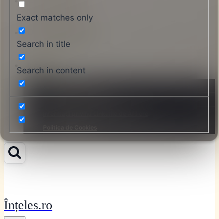
Contactați-ne
Exact matches only
Despre Înțeles.ro
Search in title
Legal
Search in content
Termeni și Condiții
Politica de Confidențialitate
Informații privind Linkurile de Afiliere
Politica de Cookies
Înțeles.ro