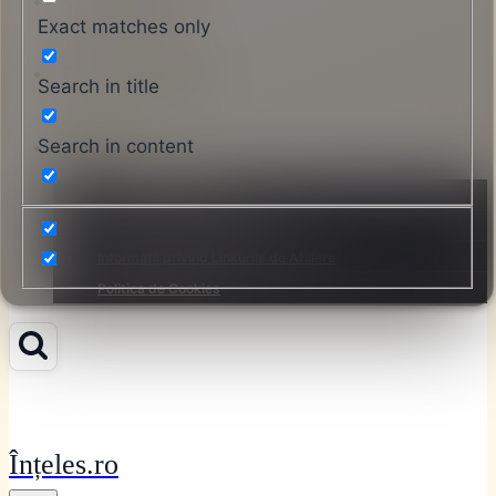
Contactați-ne
Exact matches only
Despre Înțeles.ro
Search in title
Search in content
Legal
Termeni și Condiții
Politica de Confidențialitate
Informații privind Linkurile de Afiliere
Politica de Cookies
Înțeles.ro