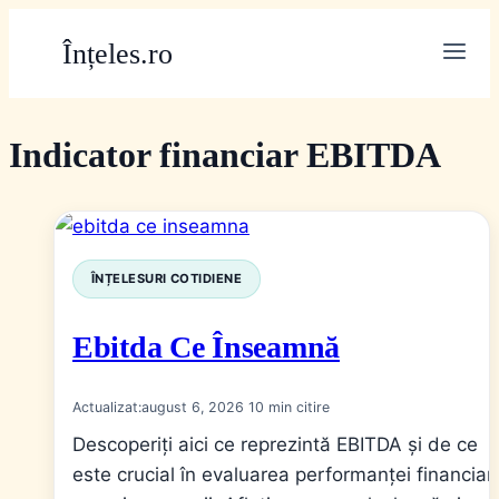
Skip
Înțeles.ro
to
content
Indicator financiar EBITDA
ÎNȚELESURI COTIDIENE
Ebitda Ce Înseamnă
Actualizat:
august 6, 2026
10
Descoperiți aici ce reprezintă EBITDA și de ce
este crucial în evaluarea performanței financiar