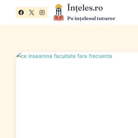
Skip
Înțeles.ro
to
Pe înțelesul tuturor
content