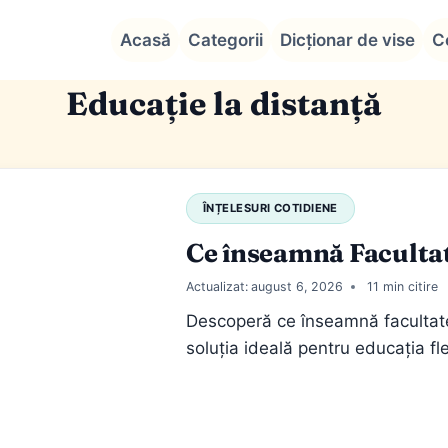
Acasă
Categorii
Dicționar de vise
C
Educație la distanță
ÎNȚELESURI COTIDIENE
Ce înseamnă Faculta
Actualizat:
august 6, 2026
11
Descoperă ce înseamnă facultate
soluția ideală pentru educația fl