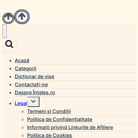
Acasă
Categorii
Dicționar de vise
Contactați-ne
Despre Înțeles.ro
Toggle
Legal
child
menu
Termeni și Condiții
Politica de Confidențialitate
Informații privind Linkurile de Afiliere
Politica de Cookies