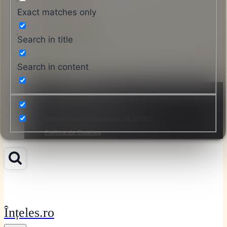
Contactați-ne
Exact matches only
Despre Înțeles.ro
Search in title
Search in content
Legal
Termeni și Condiții
Politica de Confidențialitate
Informații privind Linkurile de Afiliere
Politica de Cookies
Înțeles.ro