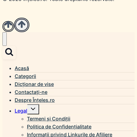
Acasă
Categorii
Dicționar de vise
Contactați-ne
Despre Înțeles.ro
Toggle
Legal
child
menu
Termeni și Condiții
Politica de Confidențialitate
Informații privind Linkurile de Afiliere