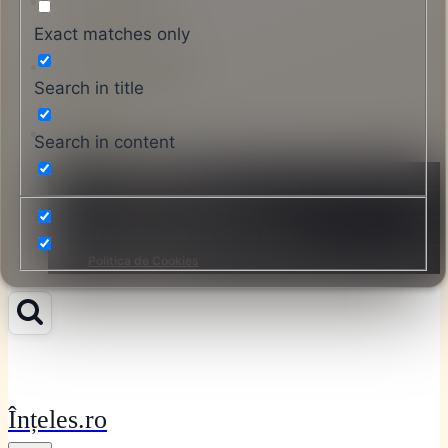
Contactați-ne
Exact matches only
Despre Înțeles.ro
Search in title
Legal
Search in content
Termeni și Condiții
Politica de Confidențialitate
Informații privind Linkurile de Afiliere
Politica de Cookies
Înțeles.ro