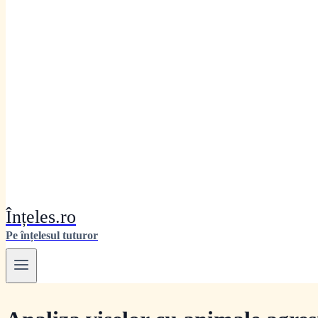
Înțeles.ro
Pe înțelesul tuturor