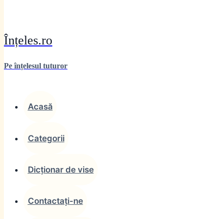
Înțeles.ro
Pe înțelesul tuturor
Acasă
Categorii
Dicționar de vise
Contactați-ne