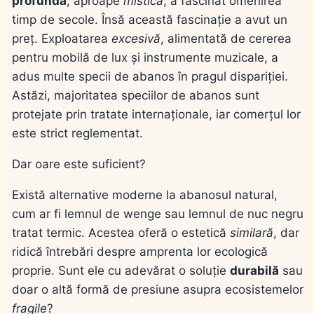
profundă
, aproape
mistică
, a fascinat omenirea
timp de secole. Însă această fascinație a avut un
preț. Exploatarea
excesivă
, alimentată de cererea
pentru mobilă de lux și instrumente muzicale, a
adus multe specii de abanos în pragul dispariției.
Astăzi, majoritatea speciilor de abanos sunt
protejate prin tratate internaționale, iar comerțul lor
este strict reglementat.
Dar oare este suficient?
Există alternative moderne la abanosul natural,
cum ar fi lemnul de wenge sau lemnul de nuc negru
tratat termic. Acestea oferă o estetică
similară
, dar
ridică întrebări despre amprenta lor ecologică
proprie. Sunt ele cu adevărat o soluție
durabilă
sau
doar o altă formă de presiune asupra ecosistemelor
fragile
?