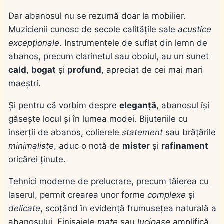
Dar abanosul nu se rezumă doar la mobilier.
Muzicienii cunosc de secole calitățile sale
acustice
excepționale
. Instrumentele de suflat din lemn de
abanos, precum clarinetul sau oboiul, au un sunet
cald
,
bogat
și
profund
, apreciat de cei mai mari
maeștri.
Și pentru că vorbim despre
eleganță
, abanosul își
găsește locul și în lumea modei. Bijuteriile cu
inserții de abanos, colierele
statement
sau brățările
minimaliste
, aduc o notă de
mister
și
rafinament
oricărei ținute.
Tehnici moderne de prelucrare, precum tăierea cu
laserul, permit crearea unor forme
complexe
și
delicate
, scoțând în evidență frumusețea naturală a
abanosului. Finisajele
mate
sau
lucioase
amplifică