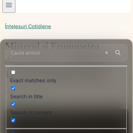
Înțelesuri Cotidiene
Misterul și Frumusețea
Abanosului: O Călătorie în
Lumea Lemnului Prețios
Exact matches only
Scris de
Alin Ciocan
Search in title
Search in content