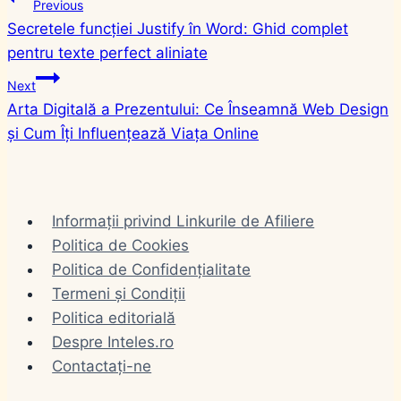
Navigare
Previous
Secretele funcției Justify în Word: Ghid complet
în
pentru texte perfect aliniate
articole
Next
Arta Digitală a Prezentului: Ce Înseamnă Web Design
și Cum Îți Influențează Viața Online
Informații privind Linkurile de Afiliere
Politica de Cookies
Politica de Confidențialitate
Termeni și Condiții
Politica editorială
Despre Inteles.ro
Contactați-ne