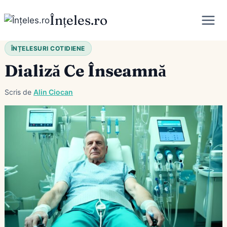
Skip
Înțeles.ro
to
content
ÎNȚELESURI COTIDIENE
Dializă Ce Înseamnă
Scris de
Alin Ciocan