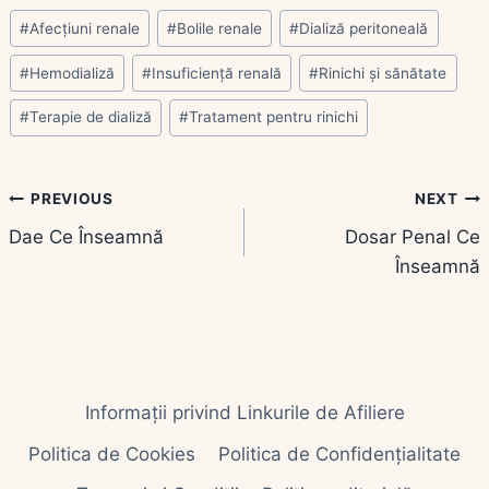
Post
#
Afecțiuni renale
#
Bolile renale
#
Dializă peritoneală
Tags:
#
Hemodializă
#
Insuficiență renală
#
Rinichi și sănătate
#
Terapie de dializă
#
Tratament pentru rinichi
Navigare
PREVIOUS
NEXT
Dae Ce Înseamnă
Dosar Penal Ce
în
Înseamnă
articole
Informații privind Linkurile de Afiliere
Politica de Cookies
Politica de Confidențialitate