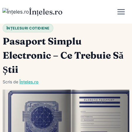
Skip
Înțeles.ro
to
content
ÎNȚELESURI COTIDIENE
Pasaport Simplu
Electronic – Ce Trebuie Să
Știi
Scris de
Înțeles.ro