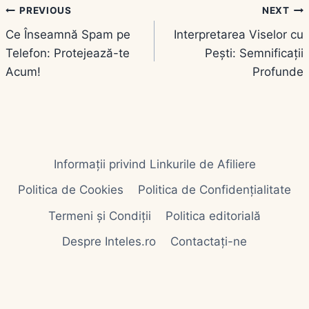
Navigare
PREVIOUS
NEXT
Ce Înseamnă Spam pe
Interpretarea Viselor cu
în
Telefon: Protejează-te
Pești: Semnificații
articole
Acum!
Profunde
Informații privind Linkurile de Afiliere
Politica de Cookies
Politica de Confidențialitate
Termeni și Condiții
Politica editorială
Despre Inteles.ro
Contactați-ne