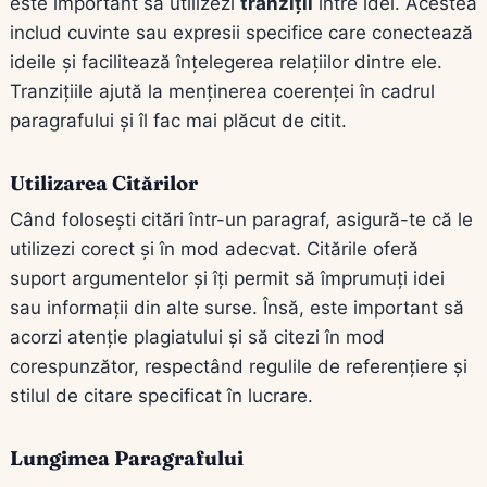
este important să utilizezi
tranziții
între idei. Acestea
includ cuvinte sau expresii specifice care conectează
ideile și facilitează înțelegerea relațiilor dintre ele.
Tranzițiile ajută la menținerea coerenței în cadrul
paragrafului și îl fac mai plăcut de citit.
Utilizarea Citărilor
Când folosești citări într-un paragraf, asigură-te că le
utilizezi corect și în mod adecvat. Citările oferă
suport argumentelor și îți permit să împrumuți idei
sau informații din alte surse. Însă, este important să
acorzi atenție plagiatului și să citezi în mod
corespunzător, respectând regulile de referențiere și
stilul de citare specificat în lucrare.
Lungimea Paragrafului