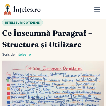
Skip
Înțeles.ro
to
content
ÎNȚELESURI COTIDIENE
Ce Înseamnă Paragraf –
Structura și Utilizare
Scris de
Înțeles.ro