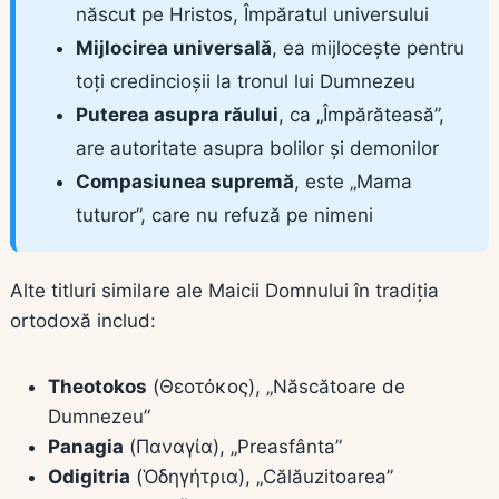
născut pe Hristos, Împăratul universului
Mijlocirea universală
, ea mijlocește pentru
toți credincioșii la tronul lui Dumnezeu
Puterea asupra răului
, ca „Împărăteasă”,
are autoritate asupra bolilor și demonilor
Compasiunea supremă
, este „Mama
tuturor”, care nu refuză pe nimeni
Alte titluri similare ale Maicii Domnului în tradiția
ortodoxă includ:
Theotokos
(Θεοτόκος), „Născătoare de
Dumnezeu”
Panagia
(Παναγία), „Preasfânta”
Odigitria
(Ὁδηγήτρια), „Călăuzitoarea”