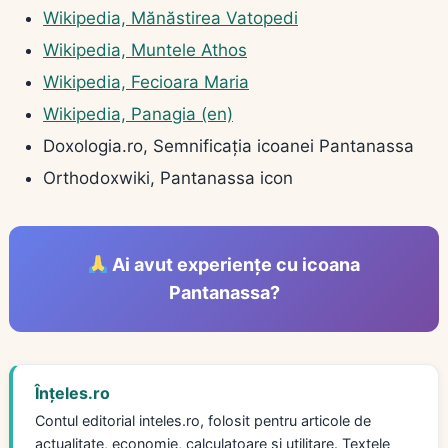
Wikipedia, Mănăstirea Vatopedi
Wikipedia, Muntele Athos
Wikipedia, Fecioara Maria
Wikipedia, Panagia (en)
Doxologia.ro, Semnificația icoanei Pantanassa
Orthodoxwiki, Pantanassa icon
Ai avut experiențe cu icoana
Pantanassa?
Înțeles.ro
Contul editorial inteles.ro, folosit pentru articole de
actualitate, economie, calculatoare și utilitare. Textele