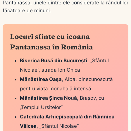
Pantanassa, unele dintre ele considerate la rândul lor
făcătoare de minuni:
Locuri sfinte cu icoana
Pantanassa în România
Biserica Rusă din București
, „Sfântul
Nicolae”, strada Ion Ghica
Mănăstirea Oașa
, Alba, binecunoscută
pentru viața monahală intensă
Mănăstirea Șinca Nouă
, Brașov, cu
„Templul Ursitelor”
Catedrala Arhiepiscopală din Râmnicu
Vâlcea
, „Sfântul Nicolae”