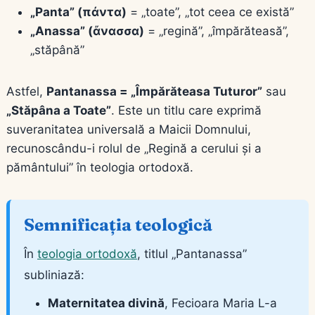
„Panta” (πάντα)
= „toate”, „tot ceea ce există”
„Anassa” (ἄνασσα)
= „regină”, „împărăteasă”,
„stăpână”
Astfel,
Pantanassa = „Împărăteasa Tuturor”
sau
„Stăpâna a Toate”
. Este un titlu care exprimă
suveranitatea universală a Maicii Domnului,
recunoscându-i rolul de „Regină a cerului și a
pământului” în teologia ortodoxă.
Semnificația teologică
În
teologia ortodoxă
, titlul „Pantanassa”
subliniază:
Maternitatea divină
, Fecioara Maria L-a