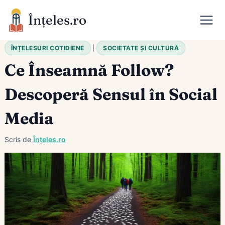
Skip
Înțeles.ro
to
content
ÎNȚELESURI COTIDIENE
|
SOCIETATE ȘI CULTURĂ
Ce Înseamnă Follow?
Descoperă Sensul în Social
Media
Scris de
Înțeles.ro