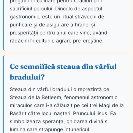
pregătirilor culinare pentru Crăciun prin
sacrificiul porcului. Dincolo de aspectul
gastronomic, este un ritual străvechi de
purificare și de asigurare a hranei și
prosperității pentru anul care vine, având
rădăcini în culturile agrare pre-creștine.
Ce semnifică steaua din vârful
bradului?
Steaua din vârful bradului o reprezintă pe
Steaua de la Betleem, fenomenul astronomic
miraculos care i-a călăuzit pe cei trei Magi de la
Răsărit către locul nașterii Pruncului Iisus. Ea
simbolizează speranța, ghidarea divină și
lumina care străpunge întunericul.