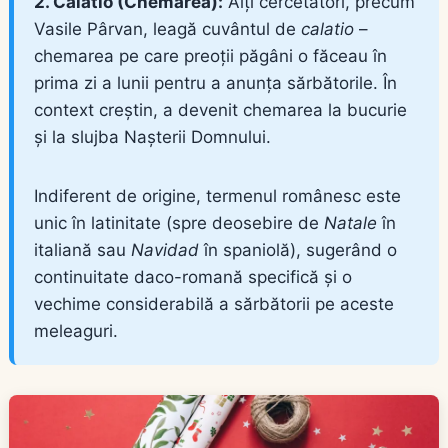
2. Calatio (Chemarea):
Alți cercetători, precum
Vasile Pârvan, leagă cuvântul de
calatio
–
chemarea pe care preoții păgâni o făceau în
prima zi a lunii pentru a anunța sărbătorile. În
context creștin, a devenit chemarea la bucurie
și la slujba Nașterii Domnului.
Indiferent de origine, termenul românesc este
unic în latinitate (spre deosebire de
Natale
în
italiană sau
Navidad
în spaniolă), sugerând o
continuitate daco-romană specifică și o
vechime considerabilă a sărbătorii pe aceste
meleaguri.