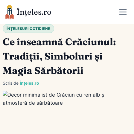
Skip
Înțeles.ro
to
content
ÎNȚELESURI COTIDIENE
Ce înseamnă Crăciunul:
Tradiții, Simboluri și
Magia Sărbătorii
Scris de
Înțeles.ro