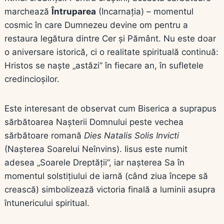
marchează
Întruparea
(Incarnația) – momentul
cosmic în care Dumnezeu devine om pentru a
restaura legătura dintre Cer și Pământ. Nu este doar
o aniversare istorică, ci o realitate spirituală continuă:
Hristos se naște „astăzi” în fiecare an, în sufletele
credincioșilor.
Este interesant de observat cum Biserica a suprapus
sărbătoarea Nașterii Domnului peste vechea
sărbătoare romană
Dies Natalis Solis Invicti
(Nașterea Soarelui Neînvins). Iisus este numit
adesea „Soarele Dreptății”, iar nașterea Sa în
momentul solstițiului de iarnă (când ziua începe să
crească) simbolizează victoria finală a luminii asupra
întunericului spiritual.