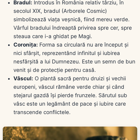
Bradul:
Introdus în România relativ târziu, în
secolul XIX, bradul (Arborele Cosmic)
simbolizează viața veșnică, fiind mereu verde.
Vârful bradului îndreaptă privirea spre cer, spre
steaua care i-a ghidat pe Magi.
Coronița:
Forma sa circulară nu are început și
nici sfârșit, reprezentând infinitul și iubirea
nesfârșită a lui Dumnezeu. Este un semn de bun
venit și de protecție pentru casă.
Vâscul:
O plantă sacră pentru druizi și vechii
europeni, vâscul rămâne verde chiar și când
stejarul gazdă își pierde frunzele. Sărutul sub
vâsc este un legământ de pace și iubire care
transcende conflictele.