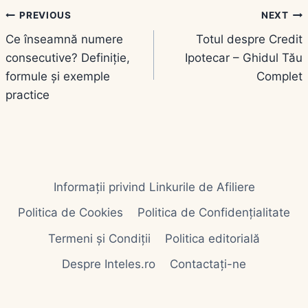
Navigare
PREVIOUS
NEXT
Ce înseamnă numere
Totul despre Credit
în
consecutive? Definiție,
Ipotecar – Ghidul Tău
articole
formule și exemple
Complet
practice
Informații privind Linkurile de Afiliere
Politica de Cookies
Politica de Confidențialitate
Termeni și Condiții
Politica editorială
Despre Inteles.ro
Contactați-ne