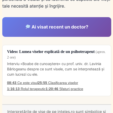
tale necesită atenție și îngrijire.
Ai visat recent un doctor?
Video: Lumea viselor explicată de un psihoterapeut
(aprox.
2 ore)
Interviu «Boabe de cunoaștere» cu prof. univ. dr. Lavinia
Bârlogeanu despre ce sunt visele, cum se interpretează și
cum lucrezi cu ele.
08:43
Ce este visul
25:55
Clasificarea viselor
1:16:13
Rolul terapeutic
1:20:46
Sfaturi practice
Interpretările de vise de pe inteles.ro sunt simbolice și