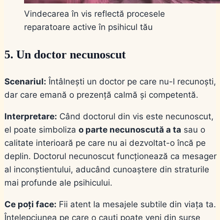
Vindecarea în vis reflectă procesele
reparatoare active în psihicul tău
5. Un doctor necunoscut
Scenariul:
Întâlnești un doctor pe care nu-l recunoști,
dar care emană o prezență calmă și competentă.
Interpretare:
Când doctorul din vis este necunoscut,
el poate simboliza
o parte necunoscută a ta
sau o
calitate interioară pe care nu ai dezvoltat-o încă pe
deplin. Doctorul necunoscut funcționează ca mesager
al inconștientului, aducând cunoaștere din straturile
mai profunde ale psihicului.
Ce poți face:
Fii atent la mesajele subtile din viața ta.
Înțelepciunea pe care o cauți poate veni din surse