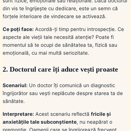
sunt fizice, emoționale sau relaționale. Dacă doctorul
din vis te îngrijește cu dedicare, este un semn că
forțele interioare de vindecare se activează.
Ce poți face:
Acordă-ți timp pentru introspecție. Ce
aspecte ale vieții tale necesită atenție? Poate fi
momentul să te ocupi de sănătatea ta, fizică sau
emoțională, cu mai multă seriozitate.
2. Doctorul care îți aduce vești proaste
Scenariul:
Un doctor îți comunică un diagnostic
îngrijorător sau vești neplăcute despre starea ta de
sănătate.
Interpretare:
Acest scenariu reflectă
fricile și
anxietățile tale subconștiente
, nu neapărat o
premonție. Oamenii care se îngrijorează frecvent