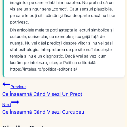
imaginilor pe care le întâlnim noaptea. Nu pretind că un
vis are un singur sens „corect". Caut sensuri plauzibile,
pe care le poți citi, cântări și lăsa deoparte dacă nu ți se
potrivesc.
Din articolele mele te poți aștepta la lecturi simbolice și
culturale, scrise clar, cu exemple și cu grijă față de
nuanță. Nu vei găsi predicții despre viitor și nu vei găsi
sfat psihologic. Interpretarea de pe site nu înlocuiește
terapia și nu e un diagnostic. Dacă vrei să vezi cum
lucrăm pe inteles.ro, citește Politica editorială:
https://inteles.ro/politica-editoriala/
Navigare
Previous
Ce Înseamnă Când Visezi Un Preot
în
Next
articole
Ce Înseamnă Când Visezi Curcubeu