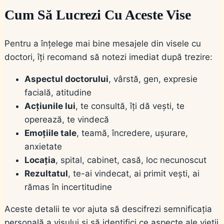
Cum Să Lucrezi Cu Aceste Vise
Pentru a înțelege mai bine mesajele din visele cu
doctori, îți recomand să notezi imediat după trezire:
Aspectul doctorului
, vârstă, gen, expresie
facială, atitudine
Acțiunile lui
, te consultă, îți dă vești, te
operează, te vindecă
Emoțiile tale
, teamă, încredere, ușurare,
anxietate
Locația
, spital, cabinet, casă, loc necunoscut
Rezultatul
, te-ai vindecat, ai primit vești, ai
rămas în incertitudine
Aceste detalii te vor ajuta să descifrezi semnificația
personală a visului și să identifici ce aspecte ale vieții