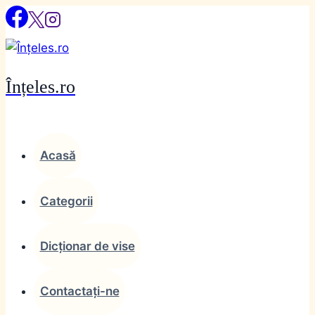
Skip
to
content
Înțeles.ro
Acasă
Categorii
Dicționar de vise
Contactați-ne