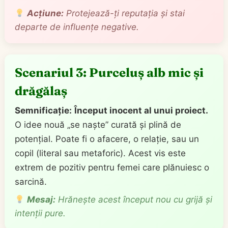
Acțiune:
Protejează-ți reputația și stai
departe de influențe negative.
Scenariul 3: Purceluș alb mic și
drăgălaș
Semnificație:
Început inocent al unui proiect.
O idee nouă „se naște” curată și plină de
potențial. Poate fi o afacere, o relație, sau un
copil (literal sau metaforic). Acest vis este
extrem de pozitiv pentru femei care plănuiesc o
sarcină.
Mesaj:
Hrănește acest început nou cu grijă și
intenții pure.