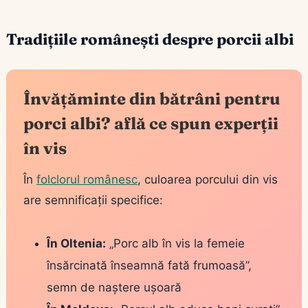
Tradițiile românești despre porcii albi
Învățăminte din bătrâni pentru
porci albi? află ce spun experții
în vis
În
folclorul românesc
, culoarea porcului din vis
are semnificații specifice:
În Oltenia:
„Porc alb în vis la femeie
însărcinată înseamnă fată frumoasă”,
semn de naștere ușoară