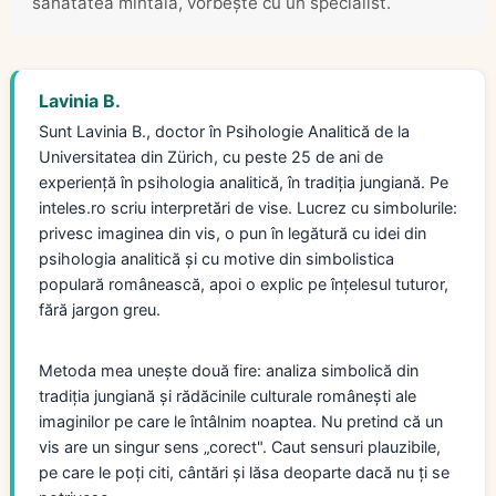
sănătatea mintală, vorbește cu un specialist.
Lavinia B.
Sunt Lavinia B., doctor în Psihologie Analitică de la
Universitatea din Zürich, cu peste 25 de ani de
experiență în psihologia analitică, în tradiția jungiană. Pe
inteles.ro scriu interpretări de vise. Lucrez cu simbolurile:
privesc imaginea din vis, o pun în legătură cu idei din
psihologia analitică și cu motive din simbolistica
populară românească, apoi o explic pe înțelesul tuturor,
fără jargon greu.
Metoda mea unește două fire: analiza simbolică din
tradiția jungiană și rădăcinile culturale românești ale
imaginilor pe care le întâlnim noaptea. Nu pretind că un
vis are un singur sens „corect". Caut sensuri plauzibile,
pe care le poți citi, cântări și lăsa deoparte dacă nu ți se