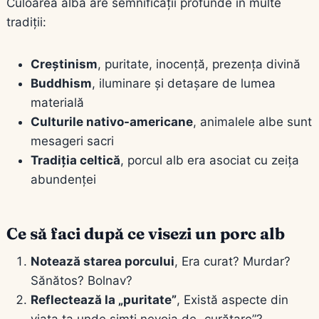
Culoarea albă are semnificații profunde în multe
tradiții:
Creștinism
, puritate, inocență, prezența divină
Buddhism
, iluminare și detașare de lumea
materială
Culturile nativo-americane
, animalele albe sunt
mesageri sacri
Tradiția celtică
, porcul alb era asociat cu zeița
abundenței
Ce să faci după ce visezi un porc alb
Notează starea porcului
, Era curat? Murdar?
Sănătos? Bolnav?
Reflectează la „puritate”
, Există aspecte din
viața ta unde simți nevoia de „curățare”?