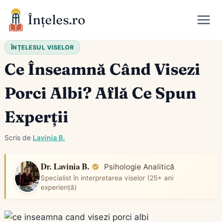
Skip
Înțeles.ro
to
content
ÎNȚELESUL VISELOR
Ce Înseamnă Când Visezi
Porci Albi? Află Ce Spun
Experții
Scris de
Lavinia B.
Dr. Lavinia B.
Psihologie Analitică
Specialist în interpretarea viselor (25+ ani
experiență)