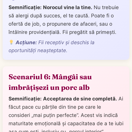
Semnificație:
Norocul vine la tine.
Nu trebuie
să alergi după succes, el te caută. Poate fi o
ofertă de job, o propunere de afaceri, sau o
întâlnire providențială. Fii pregătit să primești.
Acțiune:
Fii receptiv și deschis la
oportunități neașteptate.
Scenariul 6: Mângâi sau
îmbrățișezi un porc alb
Semnificație:
Acceptarea de sine completă.
Ai
făcut pace cu părțile din tine pe care le
consideri „mai puțin perfecte”. Acest vis indică
maturitate emoțională și capacitatea de a te iubi
așa cum ești, inclusiv cu „porcul interior”.