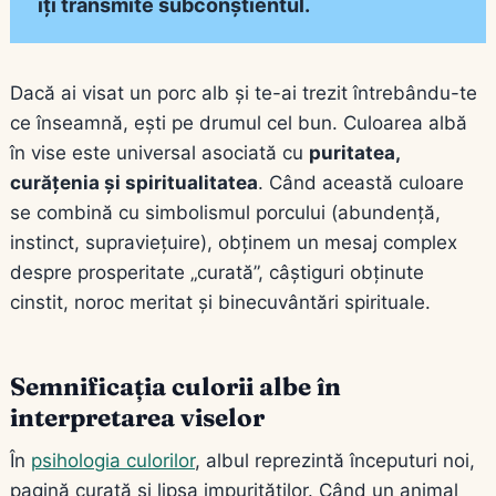
îți transmite subconștientul.
Dacă ai visat un porc alb și te-ai trezit întrebându-te
ce înseamnă, ești pe drumul cel bun. Culoarea albă
în vise este universal asociată cu
puritatea,
curățenia și spiritualitatea
. Când această culoare
se combină cu simbolismul porcului (abundență,
instinct, supraviețuire), obținem un mesaj complex
despre prosperitate „curată”, câștiguri obținute
cinstit, noroc meritat și binecuvântări spirituale.
Semnificația culorii albe în
interpretarea viselor
În
psihologia culorilor
, albul reprezintă începuturi noi,
pagină curată și lipsa impurităților. Când un animal