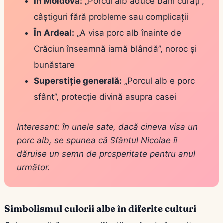
În Moldova:
„Porcul alb aduce bani curați”,
câștiguri fără probleme sau complicații
În Ardeal:
„A visa porc alb înainte de
Crăciun înseamnă iarnă blândă”, noroc și
bunăstare
Superstiție generală:
„Porcul alb e porc
sfânt”, protecție divină asupra casei
Interesant: în unele sate, dacă cineva visa un
porc alb, se spunea că Sfântul Nicolae îi
dăruise un semn de prosperitate pentru anul
următor.
Simbolismul culorii albe în diferite culturi