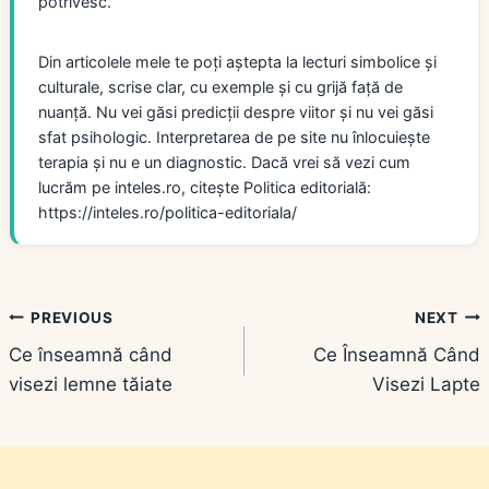
potrivesc.
Din articolele mele te poți aștepta la lecturi simbolice și
culturale, scrise clar, cu exemple și cu grijă față de
nuanță. Nu vei găsi predicții despre viitor și nu vei găsi
sfat psihologic. Interpretarea de pe site nu înlocuiește
terapia și nu e un diagnostic. Dacă vrei să vezi cum
lucrăm pe inteles.ro, citește Politica editorială:
https://inteles.ro/politica-editoriala/
Navigare
PREVIOUS
NEXT
Ce înseamnă când
Ce Înseamnă Când
în
visezi lemne tăiate
Visezi Lapte
articole